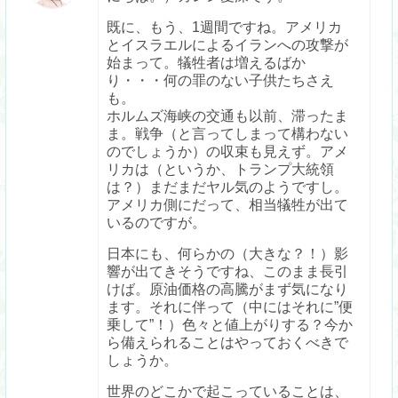
既に、もう、1週間ですね。アメリカ
とイスラエルによるイランへの攻撃が
始まって。犠牲者は増えるばか
り・・・何の罪のない子供たちさえ
も。
ホルムズ海峡の交通も以前、滞ったま
ま。戦争（と言ってしまって構わない
のでしょうか）の収束も見えず。アメ
リカは（というか、トランプ大統領
は？）まだまだヤル気のようですし。
アメリカ側にだって、相当犠牲が出て
いるのですが。
日本にも、何らかの（大きな？！）影
響が出てきそうですね、このまま長引
けば。原油価格の高騰がまず気になり
ます。それに伴って（中にはそれに”便
乗して”！）色々と値上がりする？今か
ら備えられることはやっておくべきで
しょうか。
世界のどこかで起こっていることは、