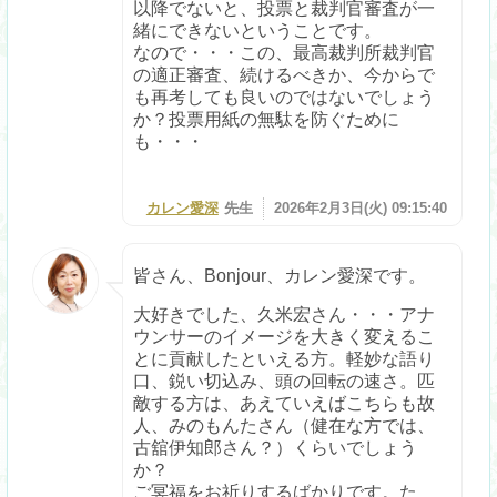
以降でないと、投票と裁判官審査が一
緒にできないということです。
なので・・・この、最高裁判所裁判官
の適正審査、続けるべきか、今からで
も再考しても良いのではないでしょう
か？投票用紙の無駄を防ぐために
も・・・
カレン愛深
先生
2026年2月3日(火) 09:15:40
皆さん、Bonjour、カレン愛深です。
大好きでした、久米宏さん・・・アナ
ウンサーのイメージを大きく変えるこ
とに貢献したといえる方。軽妙な語り
口、鋭い切込み、頭の回転の速さ。匹
敵する方は、あえていえばこちらも故
人、みのもんたさん（健在な方では、
古舘伊知郎さん？）くらいでしょう
か？
ご冥福をお祈りするばかりです。た