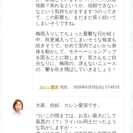
領殿？呆れるというか、信頼できない
なという気持ちがますますつのってき
て。この影響も、まだまだ長く続いて
しまいそうですね。
梅雨入りしてちょっと憂鬱な日が続く
中、尚更滅入ってしまいそうな報道も
続きそうで。せめて室内でよいから身
体を動かして、モチベーションアップ
を図ることに致します。皆さんもご自
分なりに、梅雨の、冴えないニュース
の、鬱を吹き飛ばしていきましょう！
カレン愛深
先生
2026年6月9日(火) 17:49:51
大家、你好。カレン愛深です。
ついこの間までは、お互い最大にして
最悪の（？）ライバル同士だったよう
な気がしますが・・・