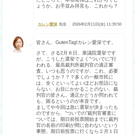
ょうか。お手並み拝見も、これから？
カレン愛深
先生
2026年2月11日(水) 11:39:50
皆さん、GutenTag!カレン愛深です。
さて、さる2月８日、衆議院選挙です
が。こうした選挙でよく”ついでに”行
われる、最高裁判所裁判官の適正審
査。いつも思うのですが、これ、必要
でしょうか？？？多くの一般市民に
は、全くといってよいほどお世話にな
らない、お目にかかることのない、裁
判官の皆さん。適正かどうか問われて
も、困るというのが本音です。
ましてや今回は急に選挙が決まったも
のですから、”ついでの”裁判官審査に
ついては、期日前投票開始までに裁判
官の名前の印刷が間に合わないという
事態。期日前投票に行くなら２月１日