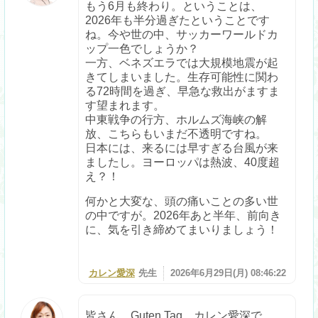
もう6月も終わり。ということは、
2026年も半分過ぎたということです
ね。今や世の中、サッカーワールドカ
ップ一色でしょうか？
一方、ベネズエラでは大規模地震が起
きてしまいました。生存可能性に関わ
る72時間を過ぎ、早急な救出がますま
す望まれます。
中東戦争の行方、ホルムズ海峡の解
放、こちらもいまだ不透明ですね。
日本には、来るには早すぎる台風が来
ましたし。ヨーロッパは熱波、40度超
え？！
何かと大変な、頭の痛いことの多い世
の中ですが。2026年あと半年、前向き
に、気を引き締めてまいりましょう！
カレン愛深
先生
2026年6月29日(月) 08:46:22
皆さん、Guten Tag。カレン愛深で