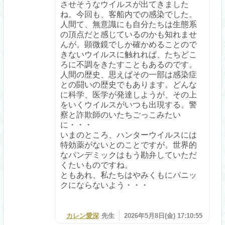
させそうなウイルスが出てきました
ね。今回も、客船内での感染でした。
人間て、無意識にも自分たちは生態系
の頂点だと感じているのかも知れませ
んが。顕微鏡でしか確かめることので
きないウイルスに触れれば、たちどこ
ろに不調をきたすこともあるのです。
人間の歴史、思えばその一部は感染症
との闘いの歴史でもあります。どんな
に科学、医学が発達しようが、その上
をいくウイルスがいつも出現する。警
察と詐欺師のいたちごっこみたい
に・・・
いまのところ、ハンターウイルスには
特効薬がないとのことですが。世界的
なパンデミックはもう勘弁していただ
くたいものですね。
ともあれ、私たちはやみくもにパニッ
クにならないよう・・・
カレン愛深
先生
2026年5月8日(金) 17:10:55