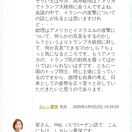
そういえば今月、高市総理はアメリカ
でトランプ大統領に会うんですよね。
会談の中で、イランへの攻撃について
の話しが出るとは思いますけれ
ど・・・
総理はアメリカとイスラエルの攻撃に
ついて、何らかの言及をするのかし
ら？というよりトランプ大統領に対し
て、何か言及”できる”のかしら？ちょ
っと気になるところです。もうアメリ
カの、トランプ氏の顔色を窺ってばか
りではいられないはずです。ともに一
国のトップ同士、同じ土俵に立ってい
るのですから、総理も自身の考え、日
本としての姿勢を正々堂々と示してい
ただきたいと思うのであります。
カレン愛深
先生
2026年3月8日(日) 14:29:24
皆さん、Hej.（スウｴーデン語で、こん
にちは。）カレン愛深です。