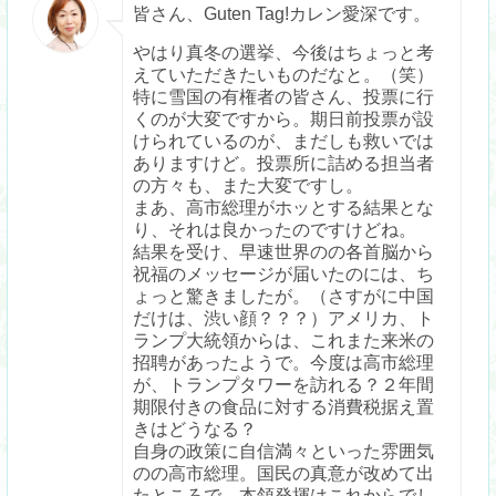
皆さん、Guten Tag!カレン愛深です。
やはり真冬の選挙、今後はちょっと考
えていただきたいものだなと。（笑）
特に雪国の有権者の皆さん、投票に行
くのが大変ですから。期日前投票が設
けられているのが、まだしも救いでは
ありますけど。投票所に詰める担当者
の方々も、また大変ですし。
まあ、高市総理がホッとする結果とな
り、それは良かったのですけどね。
結果を受け、早速世界のの各首脳から
祝福のメッセージが届いたのには、ち
ょっと驚きましたが。（さすがに中国
だけは、渋い顔？？？）アメリカ、ト
ランプ大統領からは、これまた来米の
招聘があったようで。今度は高市総理
が、トランプタワーを訪れる？２年間
期限付きの食品に対する消費税据え置
きはどうなる？
自身の政策に自信満々といった雰囲気
のの高市総理。国民の真意が改めて出
たところで、本領発揮はこれからでし