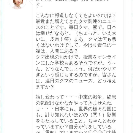
す。
こんなに報道しなくてもよいのでは？
最近また増えてきたクマ関連のニュー
スのことです。毎日クマ、熊で。日本
は幸せだなあと。（ちょっと、いえ大
いに、皮肉！笑）まあ、クマは何も悪
くはないわけでして。やはり責任の一
端は、人間にある？
クマ出現のおかげで、授業をオンライ
ンにした学校もあるそうですが。う～
ん、どうなんでしょう。何だかやりす
ぎという感じもするのですが。皆さん
は、連日のクマのニュース、どう考え
ますか？
話し変わって・・・中東の戦争、終息
の気配はなかなかやってきませんね
ぇ・・・日本にも、世界の様々な国に
も、計り知れないほどの（悪！）影響
をもたらしていること、ちゃんとわか
っていますか？自分が何をしている
か、承知していますか？〇〇〇〇大統