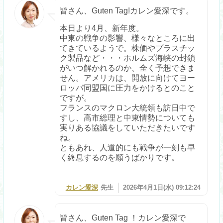
皆さん、Guten Tag!カレン愛深です。
本日より4月、新年度。
中東の戦争の影響、様々なところに出
てきているようで。株価やプラスチッ
ク製品など・・・ホルムズ海峡の封鎖
がいつ解かれるのか、全く予想できま
せん。アメリカは、開放に向けてヨー
ロッパ同盟国に圧力をかけるとのこと
ですが。
フランスのマクロン大統領も訪日中で
すし、高市総理と中東情勢についても
実りある協議をしていただきたいです
ね。
ともあれ、人道的にも戦争が一刻も早
く終息するのを願うばかりです。
カレン愛深
先生
2026年4月1日(水) 09:12:24
皆さん、Guten Tag ！カレン愛深で