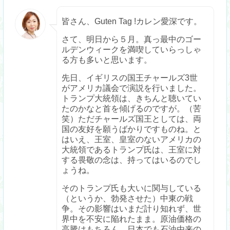
皆さん、Guten Tag !カレン愛深です。
さて、明日から５月。真っ最中のゴー
ルデンウィークを満喫していらっしゃ
る方も多いと思います。
先日、イギリスの国王チャールズ3世
がアメリカ議会で演説を行いました。
トランプ大統領は、きちんと聴いてい
たのかなと首を傾げるのですが。（苦
笑）ただチャールズ国王としては、両
国の友好を願うばかりですものね。と
はいえ、王室、皇室のないアメリカの
大統領であるトランプ氏は、王室に対
する畏敬の念は、持ってはいるのでし
ょうね。
そのトランプ氏も大いに関与している
（というか、勃発させた）中東の戦
争。その影響はいまだ計り知れず、世
界中を不安に陥れたまま。原油価格の
高騰はもちろん、日本でも石油由来の