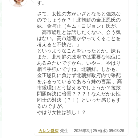
す。
さて、女性の方がいざとなると強気な
のでしょうか？！北朝鮮の金正恩氏の
妹、金与正（キム・ヨジョン）氏が、
「高市総理とは話したくない、会う気
はない。高市総理がやってくることを
考えると不快だ。」
というようなことをいったとか。妹も
また、北朝鮮の政府では重要な地位に
あるみたいですから。いや～、やはり
相当手強いですね、北朝鮮。しかも、
金正恩氏に負けず北朝鮮政府内で采配
をふるっているであろう妹の言葉 、高
市総理はどう捉えるでしょうか？拉致
問題解決に暗雲？？？！なんだか女性
同士の対決（？！）といった感じもす
るのですが。
やはり女性は強し！？
カレン愛深
先生
2026年3月25日(水) 09:03:26