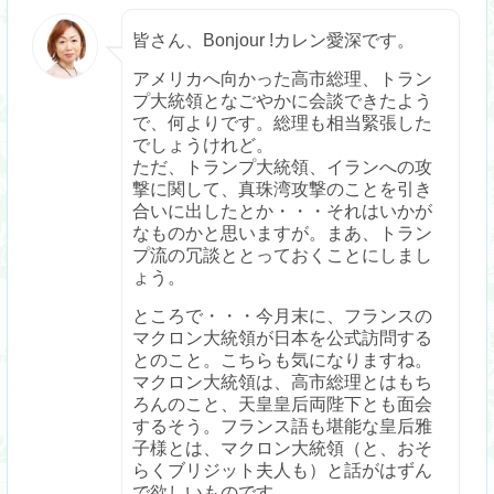
皆さん、Bonjour !カレン愛深です。
アメリカへ向かった高市総理、トラン
プ大統領となごやかに会談できたよう
で、何よりです。総理も相当緊張した
でしょうけれど。
ただ、トランプ大統領、イランへの攻
撃に関して、真珠湾攻撃のことを引き
合いに出したとか・・・それはいかが
なものかと思いますが。まあ、トラン
プ流の冗談ととっておくことにしまし
ょう。
ところで・・・今月末に、フランスの
マクロン大統領が日本を公式訪問する
とのこと。こちらも気になりますね。
マクロン大統領は、高市総理とはもち
ろんのこと、天皇皇后両陛下とも面会
するそう。フランス語も堪能な皇后雅
子様とは、マクロン大統領（と、おそ
らくブリジット夫人も）と話がはずん
で欲しいものです。