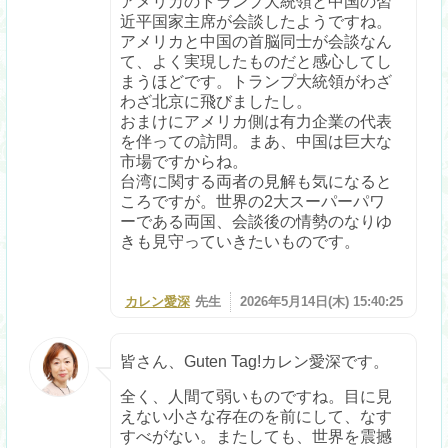
アメリカのトランプ大統領と中国の習
近平国家主席が会談したようですね。
アメリカと中国の首脳同士が会談なん
て、よく実現したものだと感心してし
まうほどです。トランプ大統領がわざ
わざ北京に飛びましたし。
おまけにアメリカ側は有力企業の代表
を伴っての訪問。まあ、中国は巨大な
市場ですからね。
台湾に関する両者の見解も気になると
ころですが。世界の2大スーパーパワ
ーである両国、会談後の情勢のなりゆ
きも見守っていきたいものです。
カレン愛深
先生
2026年5月14日(木) 15:40:25
皆さん、Guten Tag!カレン愛深です。
全く、人間て弱いものですね。目に見
えない小さな存在のを前にして、なす
すべがない。またしても、世界を震撼