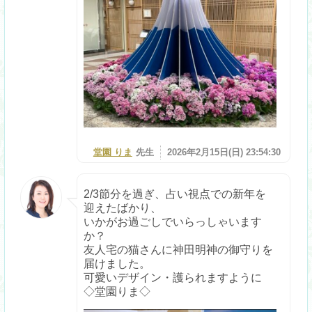
堂園 りま
先生
2026年2月15日(日) 23:54:30
2/3節分を過ぎ、占い視点での新年を
迎えたばかり、
いかがお過ごしでいらっしゃいます
か？
友人宅の猫さんに神田明神の御守りを
届けました。
可愛いデザイン・護られますように
◇堂園りま◇