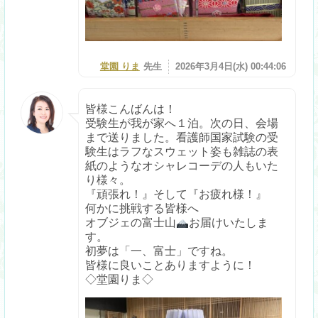
堂園 りま
先生
2026年3月4日(水) 00:44:06
皆様こんばんは！
受験生が我が家へ１泊。次の日、会場
まで送りました。看護師国家試験の受
験生はラフなスウェット姿も雑誌の表
紙のようなオシャレコーデの人もいた
り様々。
『頑張れ！』そして『お疲れ様！』
何かに挑戦する皆様へ
オブジェの富士山
お届けいたしま
す。
初夢は「一、富士」ですね。
皆様に良いことありますように！
◇堂園りま◇