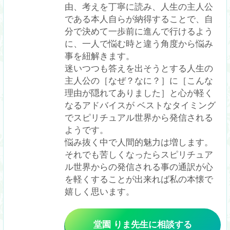
由、考えを丁寧に読み、人生の主人公
である本人自らが納得することで、自
分で決めて一歩前に進んで行けるよう
に、一人で悩む時と違う角度から悩み
事を紐解きます。

迷いつつも答えを出そうとする人生の
主人公の［なぜ？なに？］に［こんな
理由が隠れてありました］と心が軽く
なるアドバイスが ベストなタイミング
でスピリチュアル世界から発信される
ようです。 

悩み抜く中で人間的魅力は増します。
それでも苦しくなったらスピリチュア
ル世界からの発信される事の通訳が心
を軽くすることが出来れば私の本懐で
嬉しく思います。
堂園 りま
先生
に相談する