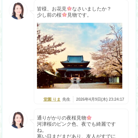
皆様、お花見
なさいましたか？
少し前の桜
見物です。
堂園 りま
先生
2026年4月9日(木) 23:24:17
通りがかりの夜桜見物
河津桜のピンク色、夜でも綺麗です
ね。
寒い日まだまだあり、友人がすでに