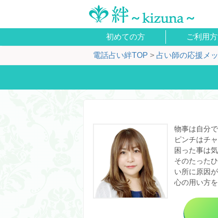
初めての方
ご利用方
電話占い絆TOP
占い師の応援メ
物事は自分で
ピンチはチャ
困った事は気
そのたったひ
い所に原因が
心の用い方を