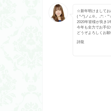
☆新年明けましてお
( ^-^)ノ∠※。.:*:・’
2020年皆様が良
今年も全力でお手伝
どうぞよろしくお願い
詩龍