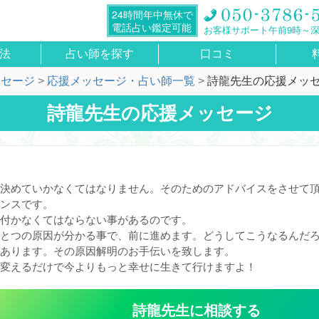
24時間年中無休で
電話占い鑑定可能
お客様サポート午前9時～深
法
占い師を探す
口コミ
ッセージ
応援メッセージ・占い師一覧
詩龍先生の応援メッ
詩龍先生の応援メッセージ
決めていかなくてはなりません。そのためのアドバイスをさせて頂
ンスです。

付かなくてはならない事があるのです。

とつの原因が分かる事で、前に進めます。どうしてこうなるんだ
あります。その原因解明のお手伝いを致します。

変えるだけで今よりもっと幸せに生きて行けますよ！
詩龍
先生
に相談する