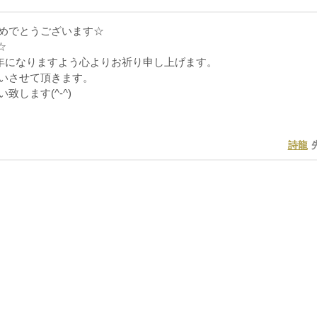
めでとうございます☆
°☆
き1年になりますよう心よりお祈り申し上げます。
いさせて頂きます。
致します(^-^)
詩龍