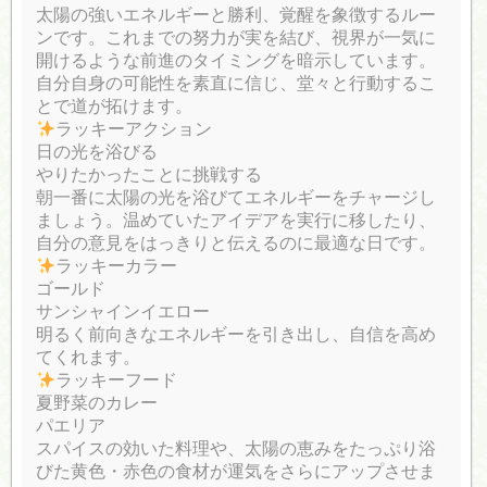
太陽の強いエネルギーと勝利、覚醒を象徴するルー
ンです。これまでの努力が実を結び、視界が一気に
開けるような前進のタイミングを暗示しています。
自分自身の可能性を素直に信じ、堂々と行動するこ
とで道が拓けます。
ラッキーアクション
日の光を浴びる
やりたかったことに挑戦する
朝一番に太陽の光を浴びてエネルギーをチャージし
ましょう。温めていたアイデアを実行に移したり、
自分の意見をはっきりと伝えるのに最適な日です。
ラッキーカラー
ゴールド
サンシャインイエロー
明るく前向きなエネルギーを引き出し、自信を高め
てくれます。
ラッキーフード
夏野菜のカレー
パエリア
スパイスの効いた料理や、太陽の恵みをたっぷり浴
びた黄色・赤色の食材が運気をさらにアップさせま