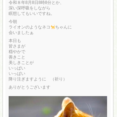
令和８年8月8日8時8分とか、
深い深呼吸をしながら
瞑想してもいいですね。
今朝
ライオンのようなネコ
ちゃんに
会いましたぁ
本日も
皆さまが
穏やかで
善きこと
美しきことが
いっぱい
いっぱい
降り注ぎますように （祈り）
ありがとうございます