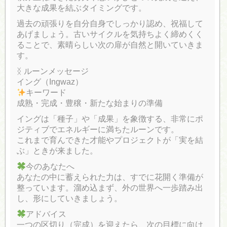
大きな成果を結ぶタイミングです。
過去の頑張りを自分自身でしっかり認め、祝福して
あげましょう。古いサイクルを気持ちよく締めくく
ることで、素晴らしい次の扉が自然と開いていきま
す。
ᛝ ルーンメッセージ
イング（Ingwaz）
キーワード
成熟・完成・豊穣・新たな始まりの準備
イングは「種子」や「成果」を象徴する、非常にポ
ジティブでエネルギーに満ちたルーンです。
これまで育んできた才能やプロジェクトが「実を結
ぶ」ときが来ました。
今のあなたへ
あなたの中に蓄えられた力は、すでに花開く準備が
整っています。溜め込まず、外の世界へ一歩踏み出
し、形にしていきましょう。
アドバイス
一つの区切り（完成）を迎えたら、次の目標に向け