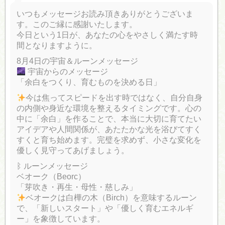
いつもメッセージお読み頂きありがとうございま
す。このご縁に感謝いたします。
今日という1日が、あなたの心をやさしく満たす時
間となりますように。
8月4日の宇宙＆ルーンメッセージ
宇宙からのメッセージ
「余白をつくり、育むものを決める日」
今は焦ってスピードを出す時ではなく、自分自身
の内側や身近な環境を整えるタイミングです。心の
中に「余白」を作ることで、本当に大切に育てたい
アイデアや人間関係が、あたたかな光を浴びてすく
すくと育ち始めます。完璧を求めず、小さな変化を
優しく見守ってあげましょう。
ᛒ ルーンメッセージ
ベオーク（Beorc）
「芽吹き・再生・母性・慈しみ」
ベオークは白樺の木（Birch）を意味するルーン
で、「新しいスタート」や「優しく育むエネルギ
ー」を象徴しています。