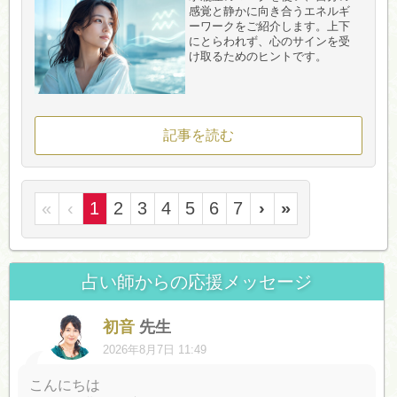
感覚と静かに向き合うエネルギ
ーワークをご紹介します。上下
にとらわれず、心のサインを受
け取るためのヒントです。
記事を読む
«
‹
1
2
3
4
5
6
7
›
»
占い師からの応援メッセージ
初音
先生
2026年8月7日 11:49
こんにちは