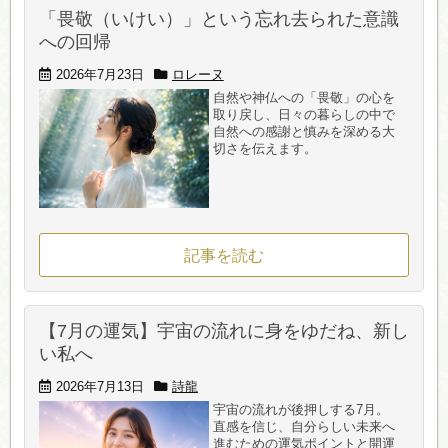
「畏敬（いけい）」という忘れ去られた意識
への回帰
2026年7月23日
ロレーヌ
自然や神仏への「畏敬」の心を
取り戻し、日々の暮らしの中で
自然への感謝と慎みを深める大
切さを伝えます。
記事を読む
【7月の運気】宇宙の流れに身をゆだね、新し
い私へ
2026年7月13日
詩龍
宇宙の流れが後押しする7月。
直感を信じ、自分らしい未来へ
進むための運気ポイントと開運