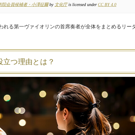
術院会員候補者・小澤征爾
by
文化庁
is licensed under
CC BY 4.0
われる第一ヴァイオリンの首席奏者が全体をまとめるリー
役立つ理由とは？