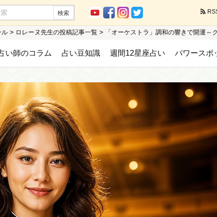
RS
>
>
ール
ロレーヌ先生の投稿記事一覧
「オーケストラ」調和の響きで開運～
占い師のコラム
占い豆知識
週間12星座占い
パワースポ