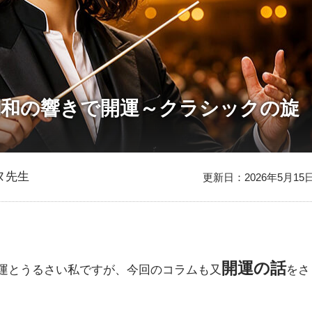
調和の響きで開運～クラシックの旋
ヌ先生
更新日：2026年5月15
開運の話
運とうるさい私ですが、今回のコラムも又
をさ