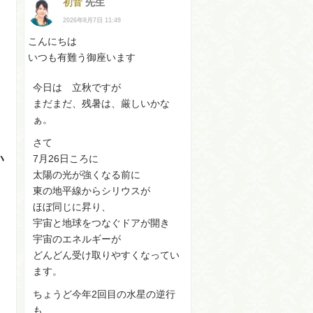
初音
先生
2026年8月7日 11:49
こんにちは
いつも有難う御座います
今日は 立秋ですが
まだまだ、残暑は、厳しいかな
ぁ。
さて
い
7月26日ころに
太陽の光が強くなる前に
東の地平線からシリウスが
ほぼ同じに昇り、
宇宙と地球をつなぐドアが開き
宇宙のエネルギーが
どんどん受け取りやすくなってい
ます。
ちょうど今年2回目の水星の逆行
も