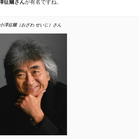
澤征爾さん
が有名ですね。
小澤征爾（おざわ せいじ）さん