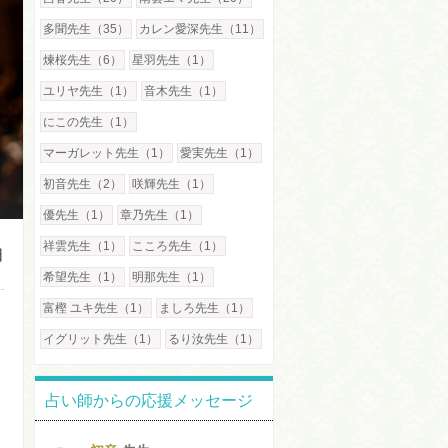
多聞先生（35）
カレン愛深先生（11）
煉桜先生（6）
星羽先生（1）
ユリヤ先生（1）
音木先生（1）
にこの先生（1）
マーガレット先生（1）
愛実先生（1）
初音先生（2）
咲輝先生（1）
優先生（1）
章乃先生（1）
祥雲先生（1）
こころ先生（1）
日
希望先生（1）
明那先生（1）
富樫 ユキ先生（1）
ましろ先生（1）
イグリット先生（1）
るり汝先生（1）
占い師からの応援メッセージ