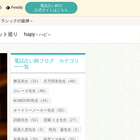
電話占い絆の
S
Feedly
公式サイトはこちら
クラシックの旋律～
ット巡り
hapy
～ハピ～
電話占い師ブログ カテゴリ
ー一覧
舞花先生（15）
月乃羽美先生（48）
ロレーヌ先生（46）
M.MIDORI先生（34）
オードリーメーカー先生（50）
詩龍先生（52）
堂園 りま先生（27）
萩原八雲先生（3）
悟光 蓮先生（2）
呂香先生（20）
南雲エマ先生（20）