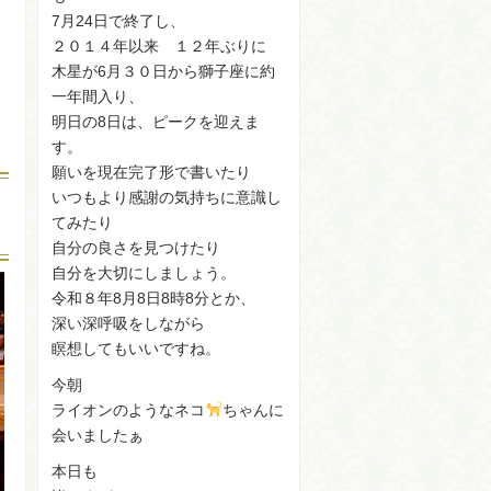
7月24日で終了し、
２０１４年以来 １２年ぶりに
木星が6月３０日から獅子座に約
一年間入り、
明日の8日は、ピークを迎えま
す。
願いを現在完了形で書いたり
いつもより感謝の気持ちに意識し
てみたり
自分の良さを見つけたり
自分を大切にしましょう。
令和８年8月8日8時8分とか、
深い深呼吸をしながら
瞑想してもいいですね。
今朝
ライオンのようなネコ
ちゃんに
会いましたぁ
本日も