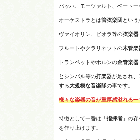
バッハ、モーツァルト、ベートー
オーケストラとは
管弦楽団
という
ヴァイオリン、ビオラ等の
弦楽器
フルートやクラリネットの
木管楽
トランペットやホルンの
金管楽器
とシンバル等の
打楽器
が足され、
する
大規模な音楽隊
の事です。
様々な楽器の音が重厚感溢れる一
特徴として一番は「
指揮者
」の存
を作り上げます。