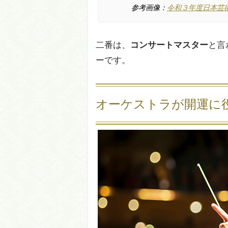
参考画像：
令和３年度日本芸
二番は、
コンサートマスター
と言
ーです。
オーケストラが開運に