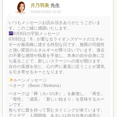
月乃羽美
先生
2026年8月8日 02:00
いつもメッセージお読み頂きありがとうございま
す。このご縁に感謝いたします。
8月8日の宇宙メッセージ
8月8日は「8」が重なるライオンズゲートのエネル
ギーが最高峰に達する特別な日です。無限の可能性
と強い変容のエネルギーが降り注いでいます。過去
の不要な感情や執着を手放し、本来の自分自身に立
ち返ることで、新しいステージへの道が開けます。
自分の直感を信じ、心の声に素直に従うことが運気
を引き寄せるキーとなります。
ルーンメッセージ
ベオーク（Beorc / Berkana）
ベオークは「樺（カバの木）」を象徴し、「再生」
「母性」「成長」「新しい始まり」を意味するルー
ンです。
焦らずに愛を持って育むタイミングが来ています。
アイデア、人間関係、あるいは自分自身の成長な