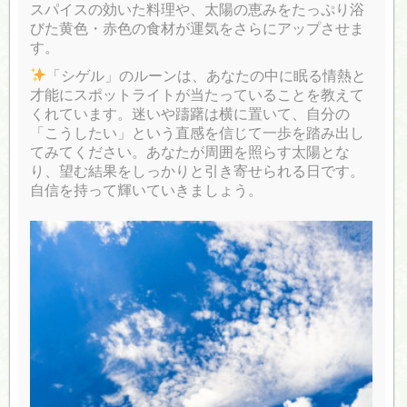
スパイスの効いた料理や、太陽の恵みをたっぷり浴
びた黄色・赤色の食材が運気をさらにアップさせま
す。
「シゲル」のルーンは、あなたの中に眠る情熱と
才能にスポットライトが当たっていることを教えて
くれています。迷いや躊躇は横に置いて、自分の
「こうしたい」という直感を信じて一歩を踏み出し
てみてください。あなたが周囲を照らす太陽とな
り、望む結果をしっかりと引き寄せられる日です。
自信を持って輝いていきましょう。