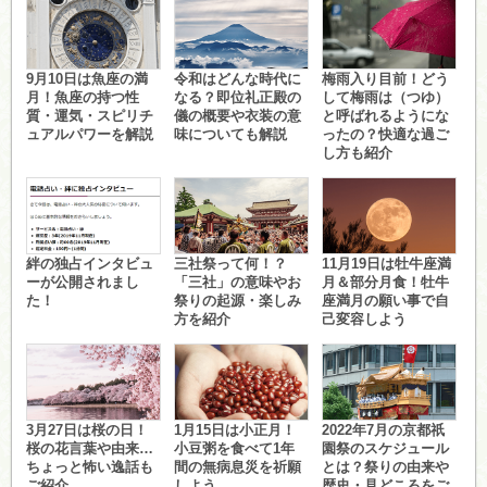
9月10日は魚座の満
令和はどんな時代に
梅雨入り目前！どう
月！魚座の持つ性
なる？即位礼正殿の
して梅雨は（つゆ）
質・運気・スピリチ
儀の概要や衣装の意
と呼ばれるようにな
ュアルパワーを解説
味についても解説
ったの？快適な過ご
し方も紹介
絆の独占インタビュ
三社祭って何！？
11月19日は牡牛座満
ーが公開されまし
「三社」の意味やお
月＆部分月食！牡牛
た！
祭りの起源・楽しみ
座満月の願い事で自
方を紹介
己変容しよう
3月27日は桜の日！
1月15日は小正月！
2022年7月の京都祇
桜の花言葉や由来…
小豆粥を食べて1年
園祭のスケジュール
ちょっと怖い逸話も
間の無病息災を祈願
とは？祭りの由来や
ご紹介
しよう
歴史・見どころをご