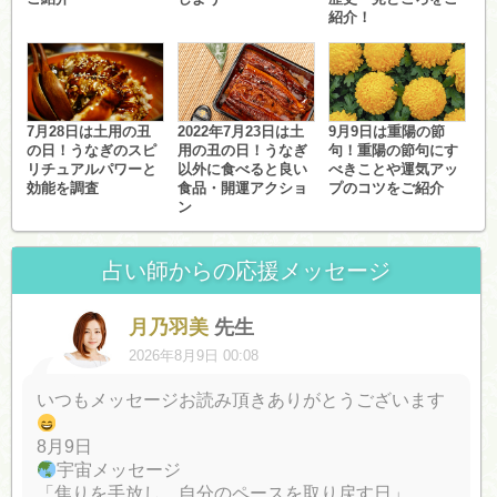
紹介！
7月28日は土用の丑
2022年7月23日は土
9月9日は重陽の節
の日！うなぎのスピ
用の丑の日！うなぎ
句！重陽の節句にす
リチュアルパワーと
以外に食べると良い
べきことや運気アッ
効能を調査
食品・開運アクショ
プのコツをご紹介
ン
占い師からの応援メッセージ
月乃羽美
先生
2026年8月9日 00:08
いつもメッセージお読み頂きありがとうございます
8月9日
宇宙メッセージ
「焦りを手放し、自分のペースを取り戻す日」