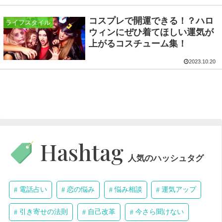
コスプレで開運できる！？ハロ
ライフスタイル
ウィンにぜひ着てほしい運気が
上がるコスチューム集！
2023.10.20
Hashtag
人気のハッシュタグ
電話占い
恋の悩み
悩み相談
運気アップ
引き寄せの法則
自己改革
今さら聞けない