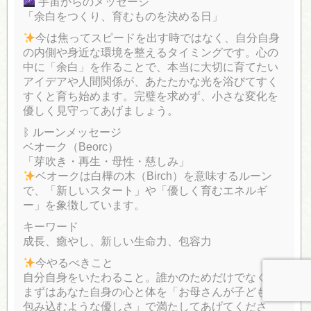
宇宙からのメッセージ
「余白をつくり、育むものを決める日」
今は焦ってスピードを出す時ではなく、自分自身
の内側や身近な環境を整えるタイミングです。心の
中に「余白」を作ることで、本当に大切に育てたい
アイデアや人間関係が、あたたかな光を浴びてすく
すくと育ち始めます。完璧を求めず、小さな変化を
優しく見守ってあげましょう。
ᛒ ルーンメッセージ
ベオーク（Beorc）
「芽吹き・再生・母性・慈しみ」
ベオークは白樺の木（Birch）を意味するルーン
で、「新しいスタート」や「優しく育むエネルギ
ー」を象徴しています。
キーワード
成長、癒やし、新しい生命力、包容力
今やるべきこと
自分自身をいたわること。誰かのためだけでなく、
まずはあなた自身の心と体を「お母さんが子どもを
包み込むような優しさ」で満たしてあげてくださ