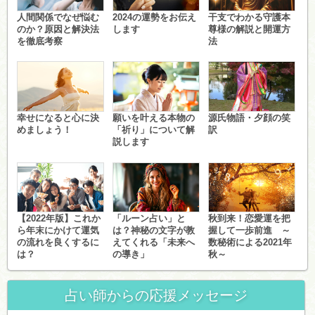
人間関係でなぜ悩む
2024の運勢をお伝え
干支でわかる守護本
のか？原因と解決法
します
尊様の解説と開運方
を徹底考察
法
幸せになると心に決
願いを叶える本物の
源氏物語・夕顔の笑
めましょう！
「祈り」について解
訳
説します
【2022年版】これか
「ルーン占い」と
秋到来！恋愛運を把
ら年末にかけて運気
は？神秘の文字が教
握して一歩前進 ～
の流れを良くするに
えてくれる「未来へ
数秘術による2021年
は？
の導き」
秋～
占い師からの応援メッセージ