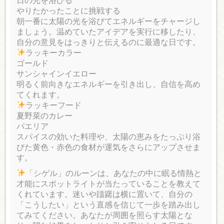
日の光を浴びる
やりたかったことに挑戦する
朝一番に太陽の光を浴びてエネルギーをチャージし
ましょう。温めていたアイデアを実行に移したり、
自分の意見をはっきりと伝えるのに最適な日です。
ラッキーカラー
ゴールド
サンシャインイエロー
明るく前向きなエネルギーを引き出し、自信を高め
てくれます。
ラッキーフード
夏野菜のカレー
パエリア
スパイスの効いた料理や、太陽の恵みをたっぷり浴
びた黄色・赤色の食材が運気をさらにアップさせま
す。
「シゲル」のルーンは、あなたの中に眠る情熱と
才能にスポットライトが当たっていることを教えて
くれています。迷いや躊躇は横に置いて、自分の
「こうしたい」という直感を信じて一歩を踏み出し
てみてください。あなたが周囲を照らす太陽とな