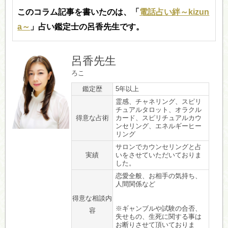
このコラム記事を書いたのは、「
電話占い絆～kizun
a～
」占い鑑定士の呂香先生です。
呂香先生
ろこ
鑑定歴
5年以上
霊感、チャネリング、スピリ
チュアルタロット、オラクル
得意な占術
カード、スピリチュアルカウ
ンセリング、エネルギーヒー
リング
サロンでカウンセリングと占
実績
いをさせていただいておりま
した。
恋愛全般、お相手の気持ち、
人間関係など
得意な相談内
※ギャンブルや試験の合否、
容
失せもの、生死に関する事は
お断りさせて頂いておりま