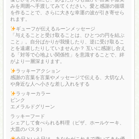
みを周囲へ手渡してみてください。愛と感謝の循環
を作ることで、さらに大きな幸運の波が引き寄せら
れます。
ギューフが伝えるルーンメッセージ
「与えることと受け取ることは、ひとつの円を結ぶ
こと」。自分ばかりが我慢したり、逆に受け取るこ
とを遠慮したりしていませんか？ 互いに感謝し合え
る「対等で心地よい関係性」を意識することで、絆
がより一層深まります。
ラッキーアクション
感謝の言葉を言葉やメッセージで伝える、大切な人
や身近な人へ小さな差し入れをする
ラッキーカラー
ピンク
エメラルドグリーン
ラッキーフード
シェアして食べられる料理（ピザ、ホールケーキ、
大皿のパスタ）
今日という日は、あなたがこれまで撒いてきた優