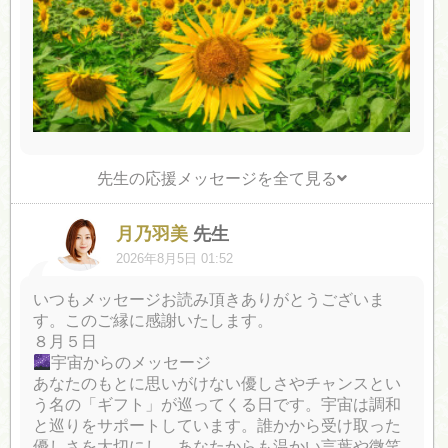
先生の応援メッセージを全て見る
月乃羽美
先生
2026年8月5日 01:52
いつもメッセージお読み頂きありがとうございま
す。このご縁に感謝いたします。
８月５日
宇宙からのメッセージ
あなたのもとに思いがけない優しさやチャンスとい
う名の「ギフト」が巡ってくる日です。宇宙は調和
と巡りをサポートしています。誰かから受け取った
優しさを大切にし、あなたからも温かい言葉や微笑