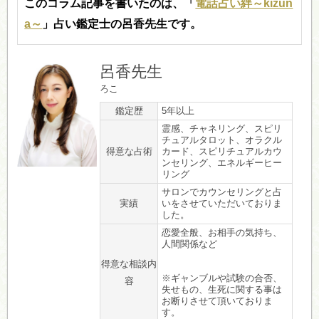
このコラム記事を書いたのは、「
電話占い絆～kizun
a～
」占い鑑定士の呂香先生です。
呂香先生
ろこ
鑑定歴
5年以上
霊感、チャネリング、スピリ
チュアルタロット、オラクル
得意な占術
カード、スピリチュアルカウ
ンセリング、エネルギーヒー
リング
サロンでカウンセリングと占
実績
いをさせていただいておりま
した。
恋愛全般、お相手の気持ち、
人間関係など
得意な相談内
※ギャンブルや試験の合否、
容
失せもの、生死に関する事は
お断りさせて頂いておりま
す。