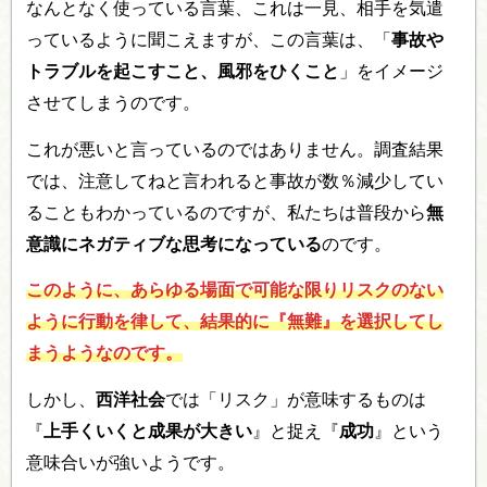
なんとなく使っている言葉、これは一見、相手を気遣
っているように聞こえますが、この言葉は、「
事故や
トラブルを起こすこと、風邪をひくこと
」をイメージ
させてしまうのです。
これが悪いと言っているのではありません。調査結果
では、注意してねと言われると事故が数％減少してい
ることもわかっているのですが、私たちは普段から
無
意識にネガティブな思考になっている
のです。
このように、あらゆる場面で可能な限りリスクのない
ように行動を律して、結果的に『無難』を選択してし
まうようなのです。
しかし、
西洋社会
では「リスク」が意味するものは
『
上手くいくと成果が大きい
』と捉え『
成功
』という
意味合いが強いようです。