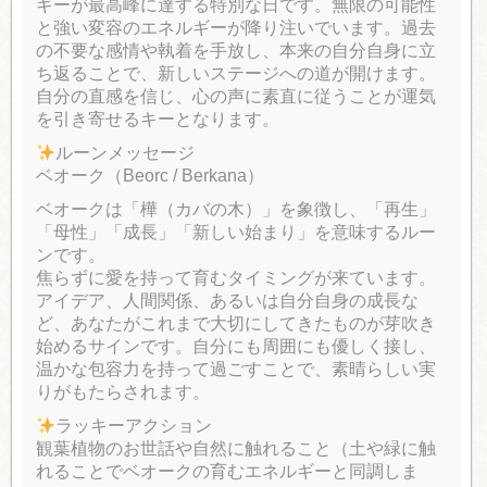
ギーが最高峰に達する特別な日です。無限の可能性
と強い変容のエネルギーが降り注いでいます。過去
の不要な感情や執着を手放し、本来の自分自身に立
ち返ることで、新しいステージへの道が開けます。
自分の直感を信じ、心の声に素直に従うことが運気
を引き寄せるキーとなります。
ルーンメッセージ
ベオーク（Beorc / Berkana）
ベオークは「樺（カバの木）」を象徴し、「再生」
「母性」「成長」「新しい始まり」を意味するルー
ンです。
焦らずに愛を持って育むタイミングが来ています。
アイデア、人間関係、あるいは自分自身の成長な
ど、あなたがこれまで大切にしてきたものが芽吹き
始めるサインです。自分にも周囲にも優しく接し、
温かな包容力を持って過ごすことで、素晴らしい実
りがもたらされます。
ラッキーアクション
観葉植物のお世話や自然に触れること（土や緑に触
れることでベオークの育むエネルギーと同調しま