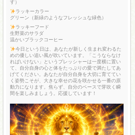
す）
ラッキーカラー
グリーン（新緑のようなフレッシュな緑色）
ラッキーフード
生野菜のサラダ
温かいブラックコーヒー
今日という日は、あなたが新しく生まれ変わるた
めの優しい追い風が吹いています。「こうならなけ
ればいけない」というプレッシャーは一度横に置い
て、自分自身の心と体をたっぷりの愛で満たしてあ
げてください。あなたが自分自身を大切に育ててい
く姿勢こそが、大きな幸せの花を咲かせる一番の原
動力になります。焦らず、自分のペースで芽吹く瞬
間を楽しみましょう。応援しています！