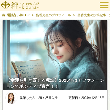
>
>
電話占い絆TOP
呂香先生のプロフィール
呂香先生の投稿記事一
【幸運を引き寄せる秘訣】2025年はアファメーシ
ョンでポジティブ宣言！！
執筆した占い師：呂香先生
更新日：2024年12月13日