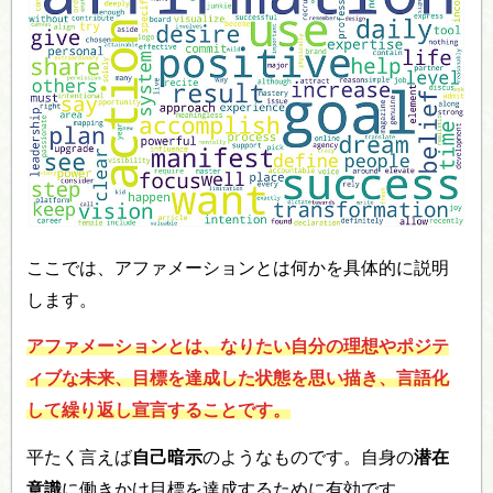
ここでは、アファメーションとは何かを具体的に説明
します。
アファメーションとは、なりたい自分の理想やポジテ
ィブな未来、目標を達成した状態を思い描き、言語化
して繰り返し宣言することです。
平たく言えば
自己暗示
のようなものです。自身の
潜在
意識
に働きかけ目標を達成するために有効です。