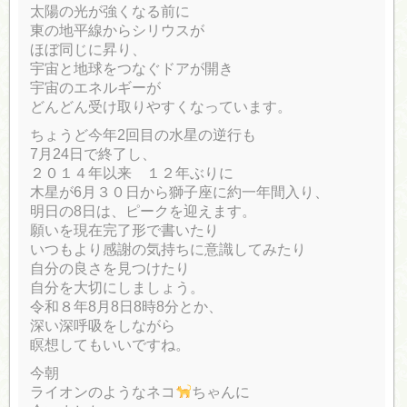
太陽の光が強くなる前に
東の地平線からシリウスが
ほぼ同じに昇り、
宇宙と地球をつなぐドアが開き
宇宙のエネルギーが
どんどん受け取りやすくなっています。
ちょうど今年2回目の水星の逆行も
7月24日で終了し、
２０１４年以来 １２年ぶりに
木星が6月３０日から獅子座に約一年間入り、
明日の8日は、ピークを迎えます。
願いを現在完了形で書いたり
いつもより感謝の気持ちに意識してみたり
自分の良さを見つけたり
自分を大切にしましょう。
令和８年8月8日8時8分とか、
深い深呼吸をしながら
瞑想してもいいですね。
今朝
ライオンのようなネコ
ちゃんに