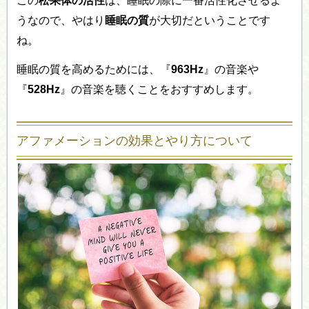
この
松果体の活性
は、睡眠の際に一番活性化させるよ
うなので、やはり
睡眠の質
が大切だということです
ね。
睡眠の質を高めるためには、『
963Hz
』の音楽や
『
528Hz
』の音楽を聴くことをおすすめします。
アファメーションの効果とやり方について