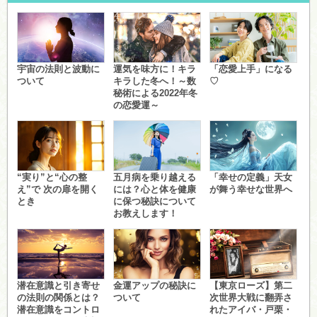
宇宙の法則と波動に
運気を味方に！キラ
「恋愛上手」になる
ついて
キラした冬へ！～数
♡
秘術による2022年冬
の恋愛運～
“実り”と“心の整
五月病を乗り越える
「幸せの定義」天女
え”で 次の扉を開く
には？心と体を健康
が舞う幸せな世界へ
とき
に保つ秘訣について
お教えします！
潜在意識と引き寄せ
金運アップの秘訣に
【東京ローズ】第二
の法則の関係とは？
ついて
次世界大戦に翻弄さ
潜在意識をコントロ
れたアイバ・戸栗・