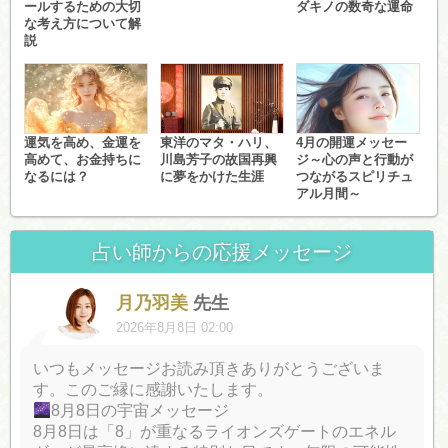
ールするための大切
ダキノの数奇な運命
な考え方について解
説
運気を高め、金運を
東洋のマタ・ハリ、
4月の開運メッセー
高めて、お金持ちに
川島芳子の故国再興
ジ～心の声と行動が
なるには？
に夢をかけた生涯
つながるスピリチュ
アル月間～
占い師からの応援メッセージ
月乃羽美
先生
2026年8月8日 02:00
いつもメッセージお読み頂きありがとうございま
す。このご縁に感謝いたします。
8月8日の宇宙メッセージ
8月8日は「8」が重なるライオンズゲートのエネル