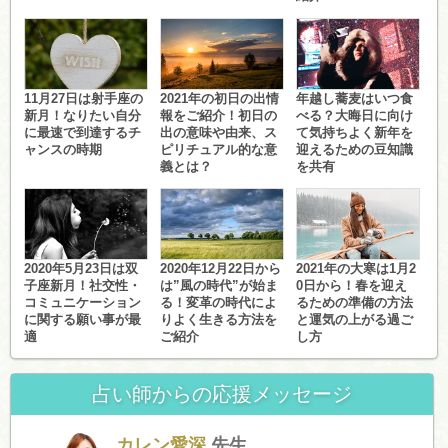
11月27日は射手座の
2021年の初日の出情
年越し蕎麦はいつ食
新月！なりたい自分
報をご紹介！初日の
べる？大晦日に向け
に最速で到達するチ
出の意味や由来、ス
て気持ちよく新年を
ャンスの時期
ピリチュアル的な意
迎えるための豆知識
義とは？
を共有
2020年5月23日は双
2020年12月22日から
2021年の大寒は1月2
子座新月！社交性・
は”風の時代”が始ま
0日から！春を迎え
コミュニケーション
る！変革の時代によ
るための準備の方法
に関する願い事が最
りよく生きる方法を
と運気の上がる過ご
適
ご紹介
し方
占い師からの応援メッセージ
カレン愛深
先生