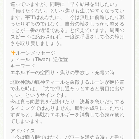
巡っていますが、同時に「早く結果を出したい」
「負けたくない」という焦りも生じやすくなってい
ます。宇宙はあなたに、「今は無理に前進したり戦
ったりするのではなく、自分の軸をしっかり整える
ことが一番の近道である」と伝えています。周囲の
スピードに惑わされず、一度深呼吸をして心の静け
さを取り戻しましょう。
ルーンメッセージ
ティール（Tiwaz）逆位置
キーワード
エネルギーの空回り・焦りの手放し・充電の時
北欧神話の戦神ティールを象徴するルーンが逆位置
で出た時は、「力で押し通そうとすると裏目に出や
すい」というサインです。
今は真っ向勝負を仕掛けたり、決断を急いだりする
タイミングではありません。勝利や成功にこだわり
すぎると、無駄なエネルギーを消費して心身が疲れ
てしまいます。
アドバイス
「今は戦う時ではなく、パワーを溜める時」と割り