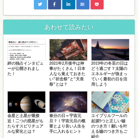
B!
あわせて読みたい
絆の独占インタビュ
2021年2月後半は神
2019年の冬至の日は
ーが公開されまし
事がたくさん！日本
どう過ごす？太陽の
た！
人なら覚えておきた
エネルギーが強まっ
い”祈念祭”と”天長
ていく最初の日を活
祭”とは？
用しよう
金星と土星が最接
春分の日＝宇宙元
エイプリルフールの
近！二つの惑星がも
旦？！宇宙元旦の概
起源5つと正しい嘘
たらすスピリチュア
要とより良い人生を
のつき方！願いを叶
ルな変化とは？
手に入れるヒント
える嘘のつき方もご
紹介