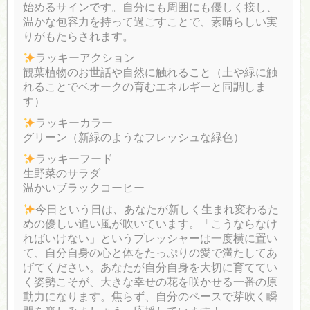
始めるサインです。自分にも周囲にも優しく接し、
温かな包容力を持って過ごすことで、素晴らしい実
りがもたらされます。
ラッキーアクション
観葉植物のお世話や自然に触れること（土や緑に触
れることでベオークの育むエネルギーと同調しま
す）
ラッキーカラー
グリーン（新緑のようなフレッシュな緑色）
ラッキーフード
生野菜のサラダ
温かいブラックコーヒー
今日という日は、あなたが新しく生まれ変わるた
めの優しい追い風が吹いています。「こうならなけ
ればいけない」というプレッシャーは一度横に置い
て、自分自身の心と体をたっぷりの愛で満たしてあ
げてください。あなたが自分自身を大切に育ててい
く姿勢こそが、大きな幸せの花を咲かせる一番の原
動力になります。焦らず、自分のペースで芽吹く瞬