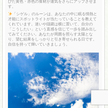
びた黄色・赤色の食材が運気をさらにアップさせま
す。
「シゲル」のルーンは、あなたの中に眠る情熱と
才能にスポットライトが当たっていることを教えて
くれています。迷いや躊躇は横に置いて、自分の
「こうしたい」という直感を信じて一歩を踏み出し
てみてください。あなたが周囲を照らす太陽とな
り、望む結果をしっかりと引き寄せられる日です。
自信を持って輝いていきましょう。