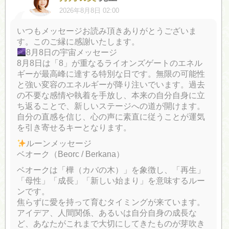
2026年8月8日 02:00
いつもメッセージお読み頂きありがとうございま
す。このご縁に感謝いたします。
8月8日の宇宙メッセージ
8月8日は「8」が重なるライオンズゲートのエネル
ギーが最高峰に達する特別な日です。無限の可能性
と強い変容のエネルギーが降り注いでいます。過去
の不要な感情や執着を手放し、本来の自分自身に立
ち返ることで、新しいステージへの道が開けます。
自分の直感を信じ、心の声に素直に従うことが運気
を引き寄せるキーとなります。
ルーンメッセージ
ベオーク（Beorc / Berkana）
ベオークは「樺（カバの木）」を象徴し、「再生」
「母性」「成長」「新しい始まり」を意味するルー
ンです。
焦らずに愛を持って育むタイミングが来ています。
アイデア、人間関係、あるいは自分自身の成長な
ど、あなたがこれまで大切にしてきたものが芽吹き