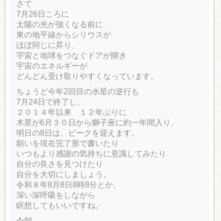
さて
7月26日ころに
太陽の光が強くなる前に
東の地平線からシリウスが
ほぼ同じに昇り、
宇宙と地球をつなぐドアが開き
宇宙のエネルギーが
どんどん受け取りやすくなっています。
ちょうど今年2回目の水星の逆行も
7月24日で終了し、
２０１４年以来 １２年ぶりに
木星が6月３０日から獅子座に約一年間入り、
明日の8日は、ピークを迎えます。
願いを現在完了形で書いたり
いつもより感謝の気持ちに意識してみたり
自分の良さを見つけたり
自分を大切にしましょう。
令和８年8月8日8時8分とか、
深い深呼吸をしながら
瞑想してもいいですね。
今朝