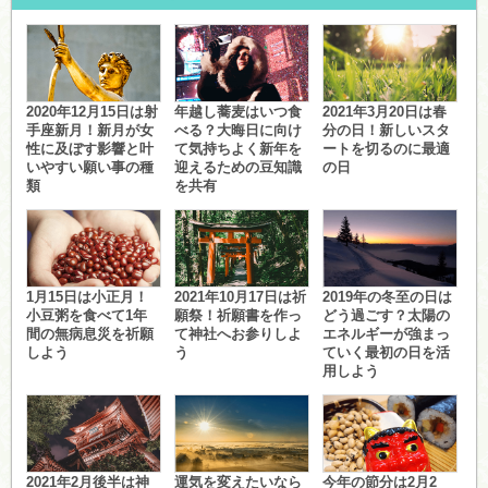
2020年12月15日は射
年越し蕎麦はいつ食
2021年3月20日は春
手座新月！新月が女
べる？大晦日に向け
分の日！新しいスタ
性に及ぼす影響と叶
て気持ちよく新年を
ートを切るのに最適
いやすい願い事の種
迎えるための豆知識
の日
類
を共有
1月15日は小正月！
2021年10月17日は祈
2019年の冬至の日は
小豆粥を食べて1年
願祭！祈願書を作っ
どう過ごす？太陽の
間の無病息災を祈願
て神社へお参りしよ
エネルギーが強まっ
しよう
う
ていく最初の日を活
用しよう
2021年2月後半は神
運気を変えたいなら
今年の節分は2月2