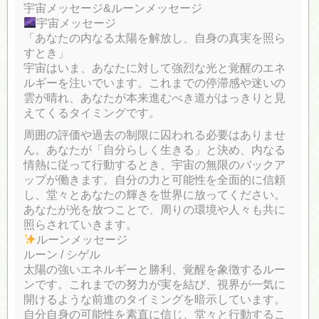
宇宙メッセージ&ルーンメッセージ
宇宙メッセージ
「あなたの内なる太陽を解放し、自身の真実を照ら
すとき」
宇宙はいま、あなたに対して強烈な光と覚醒のエネ
ルギーを注いでいます。これまでの停滞感や迷いの
雲が晴れ、あなたが本来進むべき道がはっきりと見
えてくるタイミングです。
周囲の評価や過去の制限に囚われる必要はありませ
ん。あなたが「自分らしく生きる」と決め、内なる
情熱に従って行動するとき、宇宙の無限のバックア
ップが働きます。自分の力と可能性を全面的に信頼
し、堂々とあなたの輝きを世界に放ってください。
あなたが光を放つことで、周りの環境や人々も共に
照らされていきます。
ルーンメッセージ
ルーン / シゲル
太陽の強いエネルギーと勝利、覚醒を象徴するルー
ンです。これまでの努力が実を結び、視界が一気に
開けるような前進のタイミングを暗示しています。
自分自身の可能性を素直に信じ、堂々と行動するこ