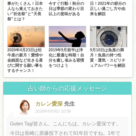
事がたくさん！日本
今すぐ行動！秋分の
日！2021年の節分の
人なら覚えておきた
日は季節の変わり目
正しい過ごし方や由
い”祈念祭”と”天長
以上の意味がある
来を解説
祭”とは？
2020年4月23日は牡
2019年9月前半は浄
9月10日は魚座の満
牛座の新月！愛情や
化に最適な時期！自
月！魚座の持つ性
金銭面など生きる喜
分を癒し省みる習慣
質・運気・スピリチ
びに関する願い事を
をつけよう
ュアルパワーを解説
するチャンス！
占い師からの応援メッセージ
カレン愛深
先生
2026年8月9日 10:09
Guten Tag!皆さん、こんにちは。カレン愛深です。
今日は長崎に原爆投下されて81年目ですね。1年で