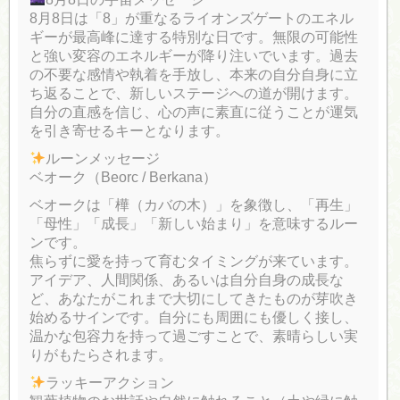
8月8日は「8」が重なるライオンズゲートのエネル
ギーが最高峰に達する特別な日です。無限の可能性
と強い変容のエネルギーが降り注いでいます。過去
の不要な感情や執着を手放し、本来の自分自身に立
ち返ることで、新しいステージへの道が開けます。
自分の直感を信じ、心の声に素直に従うことが運気
を引き寄せるキーとなります。
ルーンメッセージ
ベオーク（Beorc / Berkana）
ベオークは「樺（カバの木）」を象徴し、「再生」
「母性」「成長」「新しい始まり」を意味するルー
ンです。
焦らずに愛を持って育むタイミングが来ています。
アイデア、人間関係、あるいは自分自身の成長な
ど、あなたがこれまで大切にしてきたものが芽吹き
始めるサインです。自分にも周囲にも優しく接し、
温かな包容力を持って過ごすことで、素晴らしい実
りがもたらされます。
ラッキーアクション