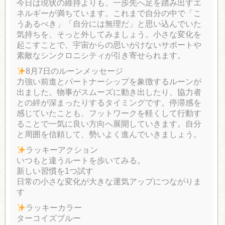
今日は現状の維持よりも、一歩先へ足を踏み出すエ
ネルギーが満ちています。これまで自分の中で「こ
うあるべき」「自分には無理だ」と思い込んでいた
気持ちを、そっと外してみましょう。小さな変化を
起こすことで、宇宙からの思いがけないサポートや
素敵なシンクロニシティが引き寄せられます。
8月7日のルーンメッセージ
力強い前進とパートナーシップを象徴するルーンが
出ました。物事がスムーズに動き出したり、協力者
との絆が深まったりするタイミングです。停滞感を
感じていたことも、フットワークを軽くして行動す
ることで一気に良い方向へ展開していきます。自分
と周囲を信頼して、勢いよく進んでいきましょう。
ラッキーアクション
いつもと違うルートを歩いてみる。
新しい習慣を1つ試す
日常の小さな変化が大きな運気アップにつながりま
す
ラッキーカラー
ターコイズブルー