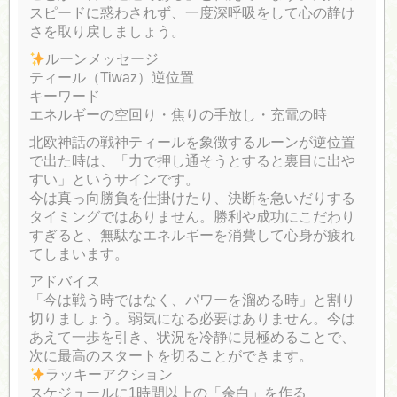
スピードに惑わされず、一度深呼吸をして心の静け
さを取り戻しましょう。
ルーンメッセージ
ティール（Tiwaz）逆位置
キーワード
エネルギーの空回り・焦りの手放し・充電の時
北欧神話の戦神ティールを象徴するルーンが逆位置
で出た時は、「力で押し通そうとすると裏目に出や
すい」というサインです。
今は真っ向勝負を仕掛けたり、決断を急いだりする
タイミングではありません。勝利や成功にこだわり
すぎると、無駄なエネルギーを消費して心身が疲れ
てしまいます。
アドバイス
「今は戦う時ではなく、パワーを溜める時」と割り
切りましょう。弱気になる必要はありません。今は
あえて一歩を引き、状況を冷静に見極めることで、
次に最高のスタートを切ることができます。
ラッキーアクション
スケジュールに1時間以上の「余白」を作る