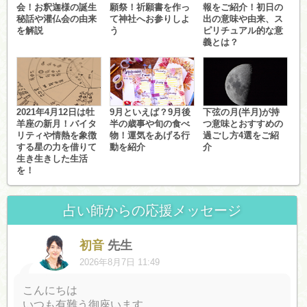
会！お釈迦様の誕生
願祭！祈願書を作っ
報をご紹介！初日の
秘話や灌仏会の由来
て神社へお参りしよ
出の意味や由来、ス
を解説
う
ピリチュアル的な意
義とは？
2021年4月12日は牡
9月といえば？9月後
下弦の月(半月)が持
羊座の新月！バイタ
半の歳事や旬の食べ
つ意味とおすすめの
リティや情熱を象徴
物！運気をあげる行
過ごし方4選をご紹
する星の力を借りて
動を紹介
介
生き生きした生活
を！
占い師からの応援メッセージ
初音
先生
2026年8月7日 11:49
こんにちは
いつも有難う御座います