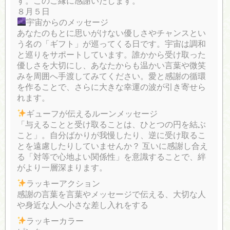
す。このご縁に感謝いたします。
８月５日
宇宙からのメッセージ
あなたのもとに思いがけない優しさやチャンスとい
う名の「ギフト」が巡ってくる日です。宇宙は調和
と巡りをサポートしています。誰かから受け取った
優しさを大切にし、あなたからも温かい言葉や微笑
みを周囲へ手渡してみてください。愛と感謝の循環
を作ることで、さらに大きな幸運の波が引き寄せら
れます。
ギューフが伝えるルーンメッセージ
「与えることと受け取ることは、ひとつの円を結ぶ
こと」。自分ばかりが我慢したり、逆に受け取るこ
とを遠慮したりしていませんか？ 互いに感謝し合え
る「対等で心地よい関係性」を意識することで、絆
がより一層深まります。
ラッキーアクション
感謝の言葉を言葉やメッセージで伝える、大切な人
や身近な人へ小さな差し入れをする
ラッキーカラー