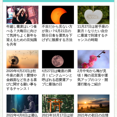
年越し蕎麦はいつ食
不吉だから見ない方
11月27日は射手座の
べる？大晦日に向け
が良い？6月21日の
新月！なりたい自分
て気持ちよく新年を
部分日食を運気を下
に最速で到達するチ
迎えるための豆知識
げずに観察する方法
ャンスの時期
を共有
2020年4月23日は牡
4月27日は蠍座の満
2月中旬から梅が見
牛座の新月！愛情や
月！ピンクムーンと
頃！梅の花言葉や運
金銭面など生きる喜
呼ばれる恋愛運アッ
気アップのコツ・開
びに関する願い事を
プに最強の日
運行動をご紹介
するチャンス！
2022年4月8日は灌仏
2021年10月17日は祈
2021年の初日の出情