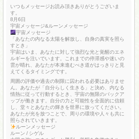
いつもメッセージお読み頂きありがとうございま
す。
8月6日
宇宙メッセージ&ルーンメッセージ
宇宙メッセージ
「あなたの内なる太陽を解放し、自身の真実を照ら
すとき」
宇宙はいま、あなたに対して強烈な光と覚醒のエネ
ルギーを注いでいます。これまでの停滞感や迷いの
雲が晴れ、あなたが本来進むべき道がはっきりと見
えてくるタイミングです。
周囲の評価や過去の制限に囚われる必要はありませ
ん。あなたが「自分らしく生きる」と決め、内なる
情熱に従って行動するとき、宇宙の無限のバックア
ップが働きます。自分の力と可能性を全面的に信頼
し、堂々とあなたの輝きを世界に放ってください。
あなたが光を放つことで、周りの環境や人々も共に
照らされていきます。
ルーンメッセージ
ルーン / シゲル