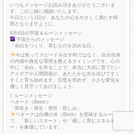
いつもメッセージお読み頂きありがとうございま
す。このご縁に感謝いたします。
今日という1日が、あなたの心をやさしく満たす時
間となりますように。
8月4日の宇宙＆ルーンメッセージ
宇宙からのメッセージ
「余白をつくり、育むものを決める日」
今は焦ってスピードを出す時ではなく、自分自身
の内側や身近な環境を整えるタイミングです。心の
中に「余白」を作ることで、本当に大切に育てたい
アイデアや人間関係が、あたたかな光を浴びてすく
すくと育ち始めます。完璧を求めず、小さな変化を
優しく見守ってあげましょう。
ᛒ ルーンメッセージ
ベオーク（Beorc）
「芽吹き・再生・母性・慈しみ」
ベオークは白樺の木（Birch）を意味するルーン
で、「新しいスタート」や「優しく育むエネルギ
ー」を象徴しています。