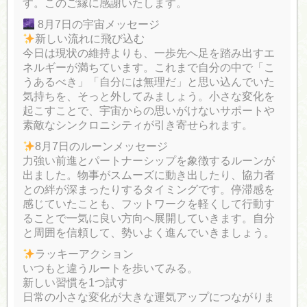
す。このご縁に感謝いたします。
8月7日の宇宙メッセージ
新しい流れに飛び込む
今日は現状の維持よりも、一歩先へ足を踏み出すエ
ネルギーが満ちています。これまで自分の中で「こ
うあるべき」「自分には無理だ」と思い込んでいた
気持ちを、そっと外してみましょう。小さな変化を
起こすことで、宇宙からの思いがけないサポートや
素敵なシンクロニシティが引き寄せられます。
8月7日のルーンメッセージ
力強い前進とパートナーシップを象徴するルーンが
出ました。物事がスムーズに動き出したり、協力者
との絆が深まったりするタイミングです。停滞感を
感じていたことも、フットワークを軽くして行動す
ることで一気に良い方向へ展開していきます。自分
と周囲を信頼して、勢いよく進んでいきましょう。
ラッキーアクション
いつもと違うルートを歩いてみる。
新しい習慣を1つ試す
日常の小さな変化が大きな運気アップにつながりま