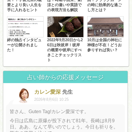
要とより良い人生を
涼との違いや英語で
の時に効果的な過ご
手に入れるヒント
の表現方法も解説
し方とは？
絆の独占インタビュ
2022年9月20日から2
10月は全国の神社に
ーが公開されまし
6日は秋彼岸！彼岸
神様が不在！どうお
た！
の概要や彼岸にすべ
参りすれば良い？
きことチェックリス
ト
占い師からの応援メッセージ
カレン愛深
先生
2026年8月6日 10:25
皆さん、Guten Tag!カレン愛深です。
今日は広島に原爆が投下されて81年。長崎は8月9
日。ああ、なんて早いのでしょう。今日も祈りを。