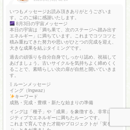
いつもメッセージお読み頂きありがとうございま
す。このご縁に感謝いたします。
8月3日の宇宙メッセージ
本日の宇宙は「満ち果て、次のステージへ踏み出す
エネルギー」に満ちています。これまでコツコツと
積み重ねてきた努力や思いがひとつの完成を迎え、
大きな成果を結ぶタイミングです。
過去の頑張りを自分自身でしっかり認め、祝福して
あげましょう。古いサイクルを気持ちよく締めくく
ることで、素晴らしい次の扉が自然と開いていきま
す。
ᛝ ルーンメッセージ
イング（Ingwaz）
キーワード
成熟・完成・豊穣・新たな始まりの準備
イングは「種子」や「成果」を象徴する、非常にポ
ジティブでエネルギーに満ちたルーンです。
これまで育んできた才能やプロジェクトが「実を結
ぶ」ときが来ました。