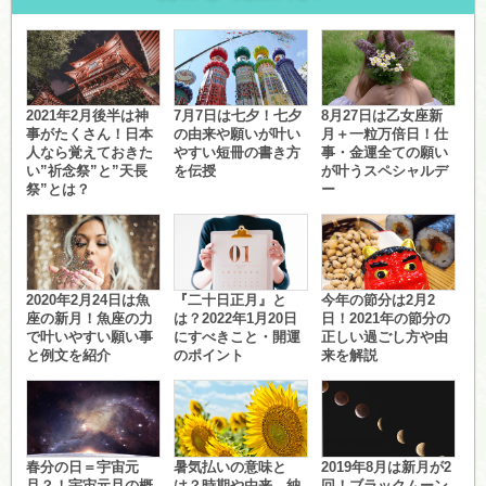
2021年2月後半は神
7月7日は七夕！七夕
8月27日は乙女座新
事がたくさん！日本
の由来や願いが叶い
月＋一粒万倍日！仕
人なら覚えておきた
やすい短冊の書き方
事・金運全ての願い
い”祈念祭”と”天長
を伝授
が叶うスペシャルデ
祭”とは？
ー
2020年2月24日は魚
『二十日正月』と
今年の節分は2月2
座の新月！魚座の力
は？2022年1月20日
日！2021年の節分の
で叶いやすい願い事
にすべきこと・開運
正しい過ごし方や由
と例文を紹介
のポイント
来を解説
春分の日＝宇宙元
暑気払いの意味と
2019年8月は新月が2
旦？！宇宙元旦の概
は？時期や由来、納
回！ブラックムーン