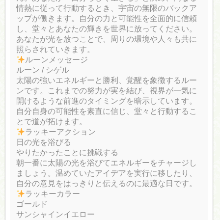
情熱に従って行動するとき、宇宙の無限のバックア
ップが働きます。自分の力と可能性を全面的に信頼
し、堂々とあなたの輝きを世界に放ってください。
あなたが光を放つことで、周りの環境や人々も共に
照らされていきます。
ルーンメッセージ
ルーン / シゲル
太陽の強いエネルギーと勝利、覚醒を象徴するルー
ンです。これまでの努力が実を結び、視界が一気に
開けるような前進のタイミングを暗示しています。
自分自身の可能性を素直に信じ、堂々と行動するこ
とで道が拓けます。
ラッキーアクション
日の光を浴びる
やりたかったことに挑戦する
朝一番に太陽の光を浴びてエネルギーをチャージし
ましょう。温めていたアイデアを実行に移したり、
自分の意見をはっきりと伝えるのに最適な日です。
ラッキーカラー
ゴールド
サンシャインイエロー