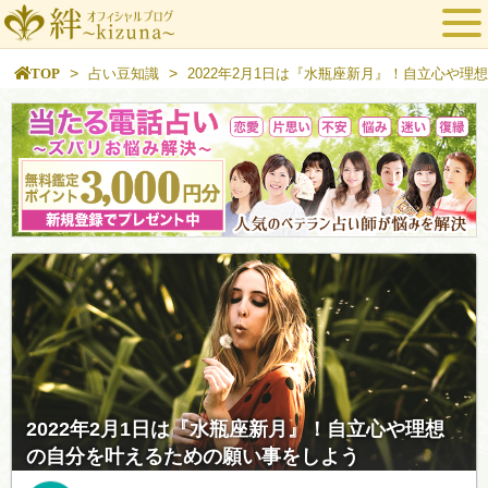
>
>
TOP
占い豆知識
2022年2月1日は『水瓶座新月』！自立心や
2022年2月1日は『水瓶座新月』！自立心や理想
の自分を叶えるための願い事をしよう