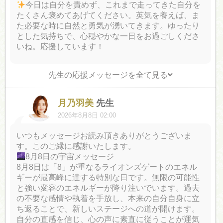
今日は自分を責めず、これまで走ってきた自分を
たくさん褒めてあげてください。英気を養えば、ま
た必要な時に自然と勇気が湧いてきます。ゆったり
とした気持ちで、心穏やかな一日をお過ごしくださ
いね。応援しています！
先生の応援メッセージを全て見る
月乃羽美
先生
2026年8月8日 02:00
いつもメッセージお読み頂きありがとうございま
す。このご縁に感謝いたします。
8月8日の宇宙メッセージ
8月8日は「8」が重なるライオンズゲートのエネル
ギーが最高峰に達する特別な日です。無限の可能性
と強い変容のエネルギーが降り注いでいます。過去
の不要な感情や執着を手放し、本来の自分自身に立
ち返ることで、新しいステージへの道が開けます。
自分の直感を信じ、心の声に素直に従うことが運気