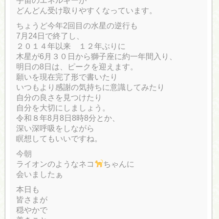
宇宙のエネルギーが
どんどん受け取りやすくなっています。
ちょうど今年2回目の水星の逆行も
7月24日で終了し、
２０１４年以来 １２年ぶりに
木星が6月３０日から獅子座に約一年間入り、
明日の8日は、ピークを迎えます。
願いを現在完了形で書いたり
いつもより感謝の気持ちに意識してみたり
自分の良さを見つけたり
自分を大切にしましょう。
令和８年8月8日8時8分とか、
深い深呼吸をしながら
瞑想してもいいですね。
今朝
ライオンのようなネコ
ちゃんに
会いましたぁ
本日も
皆さまが
穏やかで