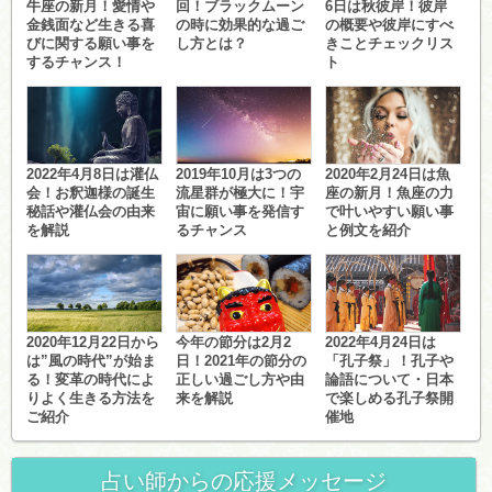
牛座の新月！愛情や
回！ブラックムーン
6日は秋彼岸！彼岸
金銭面など生きる喜
の時に効果的な過ご
の概要や彼岸にすべ
びに関する願い事を
し方とは？
きことチェックリス
するチャンス！
ト
2022年4月8日は灌仏
2019年10月は3つの
2020年2月24日は魚
会！お釈迦様の誕生
流星群が極大に！宇
座の新月！魚座の力
秘話や灌仏会の由来
宙に願い事を発信す
で叶いやすい願い事
を解説
るチャンス
と例文を紹介
2020年12月22日から
今年の節分は2月2
2022年4月24日は
は”風の時代”が始ま
日！2021年の節分の
「孔子祭」！孔子や
る！変革の時代によ
正しい過ごし方や由
論語について・日本
りよく生きる方法を
来を解説
で楽しめる孔子祭開
ご紹介
催地
占い師からの応援メッセージ