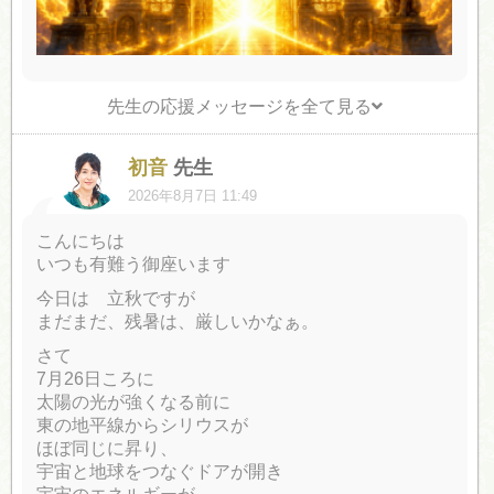
先生の応援メッセージを全て見る
初音
先生
2026年8月7日 11:49
こんにちは
いつも有難う御座います
今日は 立秋ですが
まだまだ、残暑は、厳しいかなぁ。
さて
7月26日ころに
太陽の光が強くなる前に
東の地平線からシリウスが
ほぼ同じに昇り、
宇宙と地球をつなぐドアが開き