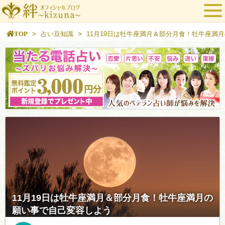
>
>
TOP
占い豆知識
11月19日は牡牛座満月＆部分月食！牡牛座満
11月19日は牡牛座満月＆部分月食！牡牛座満月の
願い事で自己変容しよう