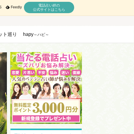
電話占い絆の
S
Feedly
公式サイトはこちら
ット巡り
hapy
～ハピ～