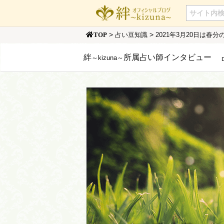
>
>
占い豆知識
2021年3月20日は
TOP
絆
所属占い師インタビュー
～kizuna～