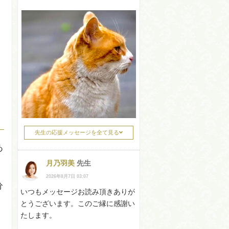
」
先生の応援メッセージを全て見る
あ
月乃羽美
先生
2026年8月7日 03:07
分
いつもメッセージお読み頂きありが
とうございます。このご縁に感謝い
たします。