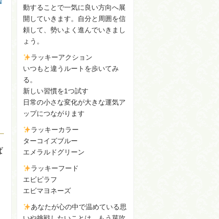
動することで一気に良い方向へ展
開していきます。自分と周囲を信
頼して、勢いよく進んでいきまし
ょう。
ラッキーアクション
いつもと違うルートを歩いてみ
る。
新しい習慣を1つ試す
日常の小さな変化が大きな運気ア
ップにつながります
ラッキーカラー
ターコイズブルー
ば
エメラルドグリーン
ラッキーフード
エビピラフ
、
エビマヨネーズ
あなたが心の中で温めている思
いや挑戦したいことは、もう芽吹