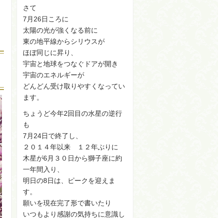
さて
7月26日ころに
太陽の光が強くなる前に
東の地平線からシリウスが
ほぼ同じに昇り、
宇宙と地球をつなぐドアが開き
宇宙のエネルギーが
どんどん受け取りやすくなってい
ます。
ちょうど今年2回目の水星の逆行
も
7月24日で終了し、
２０１４年以来 １２年ぶりに
木星が6月３０日から獅子座に約
一年間入り、
明日の8日は、ピークを迎えま
す。
願いを現在完了形で書いたり
いつもより感謝の気持ちに意識し