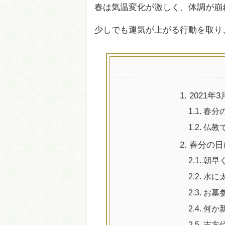
春は気温変化が激しく、体調が崩
少しでも運気が上がる行動を取り
1.
2021年
1.1.
春分
1.2.
仏教
2.
春分の日
2.1.
朝早
2.2.
水に
2.3.
お墓
2.4.
何か
2.5.
吉方