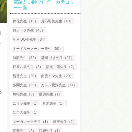
電話占い師ブログ カテゴリ
ー一覧
舞花先生（15）
月乃羽美先生（48）
ロレーヌ先生（46）
日
M.MIDORI先生（34）
オードリーメーカー先生（50）
詩龍先生（52）
堂園 りま先生（27）
萩原八雲先生（3）
悟光 蓮先生（2）
呂香先生（20）
南雲エマ先生（20）
。
多聞先生（35）
カレン愛深先生（11）
め
煉桜先生（6）
星羽先生（1）
ユリヤ先生（1）
音木先生（1）
にこの先生（1）
き
マーガレット先生（1）
愛実先生（1）
初音先生（2）
咲輝先生（1）