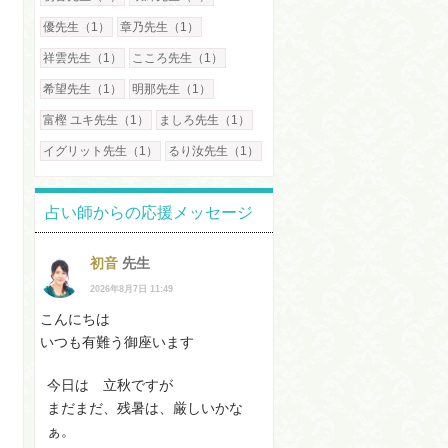
優先生（1）
章乃先生（1）
祥雲先生（1）
こころ先生（1）
希望先生（1）
明那先生（1）
富樫 ユキ先生（1）
ましろ先生（1）
イグリット先生（1）
るり汝先生（1）
占い師からの応援メッセージ
初音
先生
2026年8月7日 11:49
こんにちは
いつも有難う御座います
今日は 立秋ですが
まだまだ、残暑は、厳しいかな
ぁ。