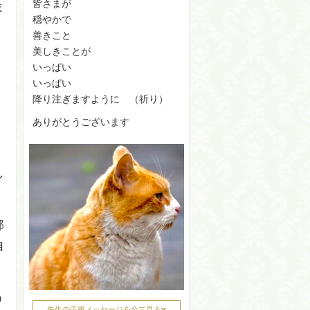
皆さまが
ま
穏やかで
善きこと
美しきことが
いっぱい
いっぱい
降り注ぎますように （祈り）
ありがとうございます
。
し
部
自
う
先生の応援メッセージを全て見る