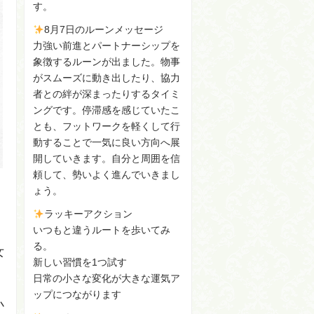
す。
8月7日のルーンメッセージ
力強い前進とパートナーシップを
象徴するルーンが出ました。物事
がスムーズに動き出したり、協力
者との絆が深まったりするタイミ
ングです。停滞感を感じていたこ
とも、フットワークを軽くして行
動することで一気に良い方向へ展
開していきます。自分と周囲を信
頼して、勢いよく進んでいきまし
ょう。
。
ラッキーアクション
いつもと違うルートを歩いてみ
る。
女
新しい習慣を1つ試す
日常の小さな変化が大きな運気ア
ップにつながります
小