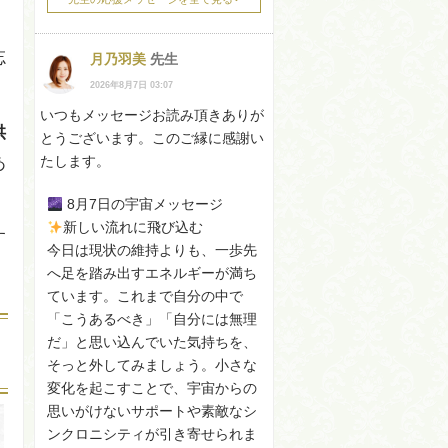
忘
月乃羽美
先生
2026年8月7日 03:07
いつもメッセージお読み頂きありが
供
とうございます。このご縁に感謝い
たします。
あ
8月7日の宇宙メッセージ
新しい流れに飛び込む
す
今日は現状の維持よりも、一歩先
へ足を踏み出すエネルギーが満ち
ています。これまで自分の中で
「こうあるべき」「自分には無理
だ」と思い込んでいた気持ちを、
そっと外してみましょう。小さな
変化を起こすことで、宇宙からの
思いがけないサポートや素敵なシ
ンクロニシティが引き寄せられま