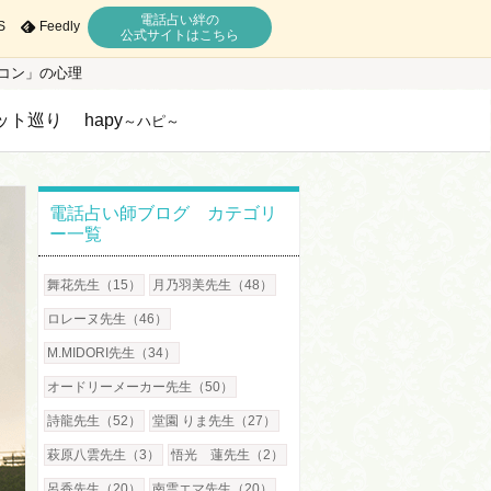
電話占い絆の
S
Feedly
公式サイトはこちら
コン」の心理
ット巡り
hapy
～ハピ～
電話占い師ブログ カテゴリ
ー一覧
舞花先生（15）
月乃羽美先生（48）
ロレーヌ先生（46）
M.MIDORI先生（34）
オードリーメーカー先生（50）
詩龍先生（52）
堂園 りま先生（27）
萩原八雲先生（3）
悟光 蓮先生（2）
呂香先生（20）
南雲エマ先生（20）