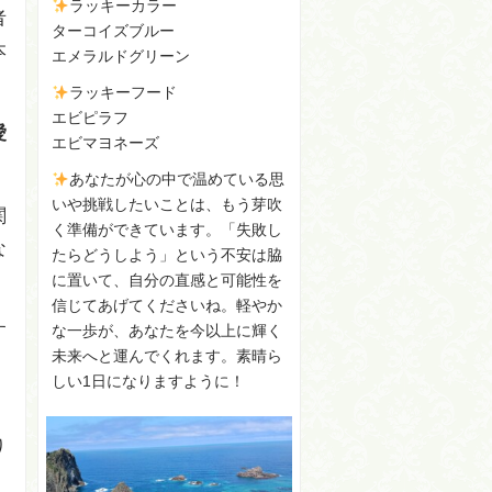
ラッキーカラー
者
ターコイズブルー
本
エメラルドグリーン
ラッキーフード
エビピラフ
愛
エビマヨネーズ
あなたが心の中で温めている思
いや挑戦したいことは、もう芽吹
関
く準備ができています。「失敗し
な
たらどうしよう」という不安は脇
に置いて、自分の直感と可能性を
信じてあげてくださいね。軽やか
す
な一歩が、あなたを今以上に輝く
未来へと運んでくれます。素晴ら
しい1日になりますように！
り