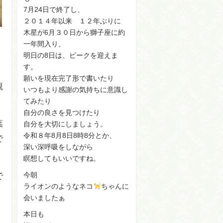
7月24日で終了し、
２０１４年以来 １２年ぶりに
木星が6月３０日から獅子座に約
一年間入り、
明日の8日は、ピークを迎えま
す。
願いを現在完了形で書いたり
観
いつもより感謝の気持ちに意識し
てみたり
自分の良さを見つけたり
葉
自分を大切にしましょう。
令和８年8月8日8時8分とか、
で
深い深呼吸をしながら
瞑想してもいいですね。
今朝
で
ライオンのようなネコ
ちゃんに
会いましたぁ
本日も