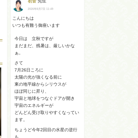
初音
先生
2026年8月7日 11:49
こんにちは
いつも有難う御座います
今日は 立秋ですが
まだまだ、残暑は、厳しいかな
ぁ。
さて
7月26日ころに
太陽の光が強くなる前に
東の地平線からシリウスが
ほぼ同じに昇り、
宇宙と地球をつなぐドアが開き
宇宙のエネルギーが
どんどん受け取りやすくなってい
ます。
ちょうど今年2回目の水星の逆行
も