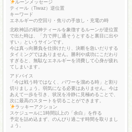
ルーンメッセージ
ティール（Tiwaz）逆位置
キーワード
エネルギーの空回り・焦りの手放し・充電の時
北欧神話の戦神ティールを象徴するルーンが逆位置
で出た時は、「力で押し通そうとすると裏目に出や
すい」というサインです。
今は真っ向勝負を仕掛けたり、決断を急いだりする
タイミングではありません。勝利や成功にこだわり
すぎると、無駄なエネルギーを消費して心身が疲れ
てしまいます。
アドバイス
「今は戦う時ではなく、パワーを溜める時」と割り
切りましょう。弱気になる必要はありません。今は
あえて一歩を引き、状況を冷静に見極めることで、
次に最高のスタートを切ることができます。
ラッキーアクション
スケジュールに1時間以上の「余白」を作る
予定を詰め込まず、のんびり過ごす時間を取りまし
ょう。