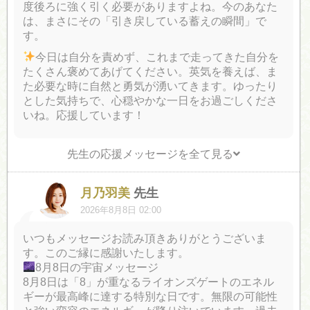
度後ろに強く引く必要がありますよね。今のあなた
は、まさにその「引き戻している蓄えの瞬間」で
す。
今日は自分を責めず、これまで走ってきた自分を
たくさん褒めてあげてください。英気を養えば、ま
た必要な時に自然と勇気が湧いてきます。ゆったり
とした気持ちで、心穏やかな一日をお過ごしくださ
いね。応援しています！
先生の応援メッセージを全て見る
月乃羽美
先生
2026年8月8日 02:00
いつもメッセージお読み頂きありがとうございま
す。このご縁に感謝いたします。
8月8日の宇宙メッセージ
8月8日は「8」が重なるライオンズゲートのエネル
ギーが最高峰に達する特別な日です。無限の可能性