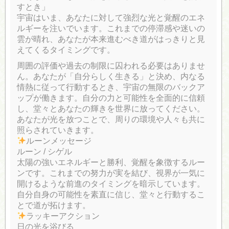
すとき」
宇宙はいま、あなたに対して強烈な光と覚醒のエネ
ルギーを注いでいます。これまでの停滞感や迷いの
雲が晴れ、あなたが本来進むべき道がはっきりと見
えてくるタイミングです。
周囲の評価や過去の制限に囚われる必要はありませ
ん。あなたが「自分らしく生きる」と決め、内なる
情熱に従って行動するとき、宇宙の無限のバックア
ップが働きます。自分の力と可能性を全面的に信頼
し、堂々とあなたの輝きを世界に放ってください。
あなたが光を放つことで、周りの環境や人々も共に
照らされていきます。
ルーンメッセージ
ルーン / シゲル
太陽の強いエネルギーと勝利、覚醒を象徴するルー
ンです。これまでの努力が実を結び、視界が一気に
開けるような前進のタイミングを暗示しています。
自分自身の可能性を素直に信じ、堂々と行動するこ
とで道が拓けます。
ラッキーアクション
日の光を浴びる