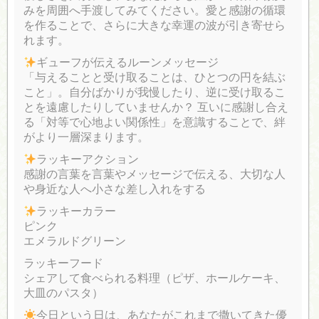
みを周囲へ手渡してみてください。愛と感謝の循環
を作ることで、さらに大きな幸運の波が引き寄せら
れます。
ギューフが伝えるルーンメッセージ
「与えることと受け取ることは、ひとつの円を結ぶ
こと」。自分ばかりが我慢したり、逆に受け取るこ
とを遠慮したりしていませんか？ 互いに感謝し合え
る「対等で心地よい関係性」を意識することで、絆
がより一層深まります。
ラッキーアクション
感謝の言葉を言葉やメッセージで伝える、大切な人
や身近な人へ小さな差し入れをする
ラッキーカラー
ピンク
エメラルドグリーン
ラッキーフード
シェアして食べられる料理（ピザ、ホールケーキ、
大皿のパスタ）
今日という日は、あなたがこれまで撒いてきた優