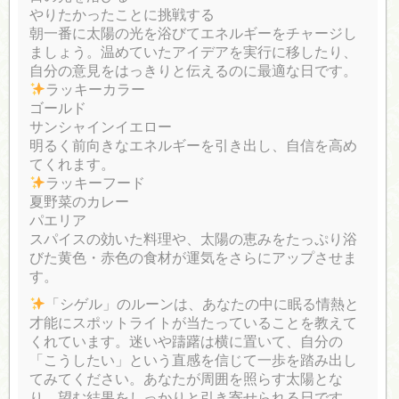
やりたかったことに挑戦する
朝一番に太陽の光を浴びてエネルギーをチャージし
ましょう。温めていたアイデアを実行に移したり、
自分の意見をはっきりと伝えるのに最適な日です。
ラッキーカラー
ゴールド
サンシャインイエロー
明るく前向きなエネルギーを引き出し、自信を高め
てくれます。
ラッキーフード
夏野菜のカレー
パエリア
スパイスの効いた料理や、太陽の恵みをたっぷり浴
びた黄色・赤色の食材が運気をさらにアップさせま
す。
「シゲル」のルーンは、あなたの中に眠る情熱と
才能にスポットライトが当たっていることを教えて
くれています。迷いや躊躇は横に置いて、自分の
「こうしたい」という直感を信じて一歩を踏み出し
てみてください。あなたが周囲を照らす太陽とな
り、望む結果をしっかりと引き寄せられる日です。