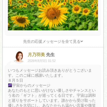
先生の応援メッセージを全て見る
月乃羽美
先生
2026年8月5日 01:52
いつもメッセージお読み頂きありがとうございま
す。このご縁に感謝いたします。
８月５日
宇宙からのメッセージ
あなたのもとに思いがけない優しさやチャンスとい
う名の「ギフト」が巡ってくる日です。宇宙は調和
と巡りをサポートしています。誰かから受け取った
優しさを大切にし、あなたからも温かい言葉や微笑