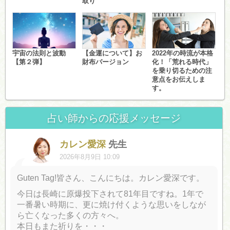
取り
宇宙の法則と波動
【金運について】お
2022年の時流が本格
【第２弾】
財布バージョン
化！「荒れる時代」
を乗り切るための注
意点をお伝えしま
す。
占い師からの応援メッセージ
カレン愛深
先生
2026年8月9日 10:09
Guten Tag!皆さん、こんにちは。カレン愛深です。
今日は長崎に原爆投下されて81年目ですね。1年で
一番暑い時期に、更に焼け付くような思いをしなが
ら亡くなった多くの方々へ。
本日もまた祈りを・・・