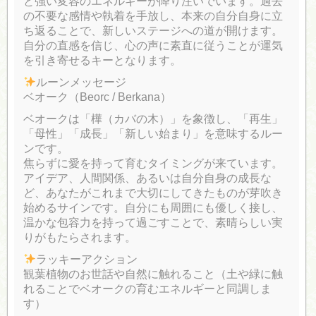
と強い変容のエネルギーが降り注いでいます。過去
の不要な感情や執着を手放し、本来の自分自身に立
ち返ることで、新しいステージへの道が開けます。
自分の直感を信じ、心の声に素直に従うことが運気
を引き寄せるキーとなります。
ルーンメッセージ
ベオーク（Beorc / Berkana）
ベオークは「樺（カバの木）」を象徴し、「再生」
「母性」「成長」「新しい始まり」を意味するルー
ンです。
焦らずに愛を持って育むタイミングが来ています。
アイデア、人間関係、あるいは自分自身の成長な
ど、あなたがこれまで大切にしてきたものが芽吹き
始めるサインです。自分にも周囲にも優しく接し、
温かな包容力を持って過ごすことで、素晴らしい実
りがもたらされます。
ラッキーアクション
観葉植物のお世話や自然に触れること（土や緑に触
れることでベオークの育むエネルギーと同調しま
す）