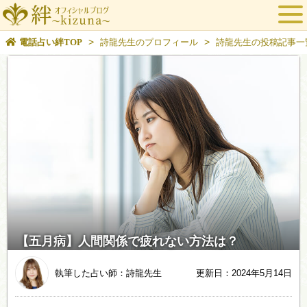
>
>
電話占い絆TOP
詩龍先生のプロフィール
詩龍先生の投稿記事一
【五月病】人間関係で疲れない方法は？
執筆した占い師：詩龍先生
更新日：2024年5月14日