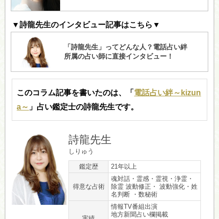
▼詩龍先生のインタビュー記事はこちら▼
このコラム記事を書いたのは、「
電話占い絆～kizun
a～
」占い鑑定士の詩龍先生です。
詩龍先生
しりゅう
鑑定歴
21年以上
魂対話・霊感・霊視・浄霊・
得意な占術
除霊 波動修正・ 波動強化・姓
名判断 ・数秘術
情報TV番組出演
地方新聞占い欄掲載
実績