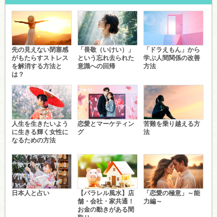
先の見えない閉塞感
「畏敬（いけい）」
「ドラえもん」から
がもたらすストレス
という忘れ去られた
学ぶ人間関係の改善
を解消する方法と
意識への回帰
方法
は？
人生を生きたいよう
恋愛とマーケティン
苦難を乗り越える方
に生きる輝く女性に
グ
法
なるための方法
日本人と占い
【パラレル風水】店
「恋愛の極意」～能
舗・会社・家共通！
力編～
お金の動きがある間