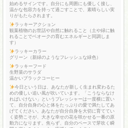
始めるサインです。自分にも周囲にも優しく接し、
温かな包容力を持って過ごすことで、素晴らしい実
りがもたらされます。
ラッキーアクション
観葉植物のお世話や自然に触れること（土や緑に触
れることでベオークの育むエネルギーと同調しま
す）
ラッキーカラー
グリーン（新緑のようなフレッシュな緑色）
ラッキーフード
生野菜のサラダ
温かいブラックコーヒー
今日という日は、あなたが新しく生まれ変わるた
めの優しい追い風が吹いています。「こうならなけ
ればいけない」というプレッシャーは一度横に置い
て、自分自身の心と体をたっぷりの愛で満たしてあ
げてください。あなたが自分自身を大切に育ててい
く姿勢こそが、大きな幸せの花を咲かせる一番の原
動力になります。焦らず、自分のペースで芽吹く瞬