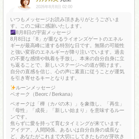
2026年8月8日 02:00
いつもメッセージお読み頂きありがとうございま
す。このご縁に感謝いたします。
8月8日の宇宙メッセージ
8月8日は「8」が重なるライオンズゲートのエネル
ギーが最高峰に達する特別な日です。無限の可能性
と強い変容のエネルギーが降り注いでいます。過去
の不要な感情や執着を手放し、本来の自分自身に立
ち返ることで、新しいステージへの道が開けます。
自分の直感を信じ、心の声に素直に従うことが運気
を引き寄せるキーとなります。
ルーンメッセージ
ベオーク（Beorc / Berkana）
ベオークは「樺（カバの木）」を象徴し、「再生」
「母性」「成長」「新しい始まり」を意味するルー
ンです。
焦らずに愛を持って育むタイミングが来ています。
アイデア、人間関係、あるいは自分自身の成長な
ど、あなたがこれまで大切にしてきたものが芽吹き