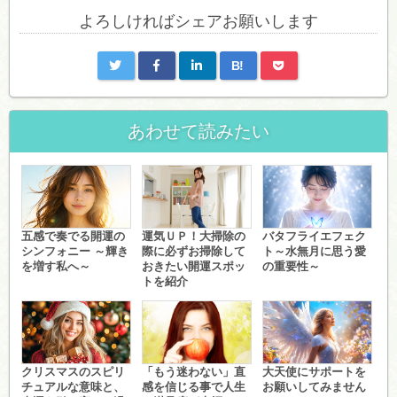
よろしければシェアお願いします
B!
あわせて読みたい
五感で奏でる開運の
運気ＵＰ！大掃除の
バタフライエフェク
シンフォニー ～輝き
際に必ずお掃除して
ト～水無月に思う愛
を増す私へ～
おきたい開運スポッ
の重要性～
トを紹介
クリスマスのスピリ
「もう迷わない」直
大天使にサポートを
チュアルな意味と、
感を信じる事で人生
お願いしてみません