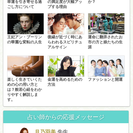
幸運を引き寄せる過
の満足度が大幅アッ
か？
ごし方について
プする理由
王妃アン・ブーリン
復縁が近づく時にあ
運命に翻弄されたお
の華麗な変転の人生
らわれるスピリチュ
市の方と娘たちの生
アルサイン
涯
楽しく生きていくた
金運を高めるための
ファッションと開運
めの心の用い方と
方法
は？般若心経をわか
りやすく解説しま
す。
占い師からの応援メッセージ
月乃羽美
先生