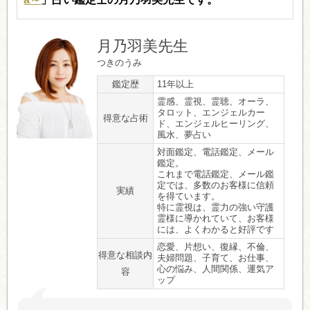
月乃羽美先生
つきのうみ
鑑定歴
11年以上
霊感、霊視、霊聴、オーラ、
タロット、エンジェルカー
得意な占術
ド、エンジェルヒーリング、
風水、夢占い
対面鑑定、電話鑑定、メール
鑑定。
これまで電話鑑定、メール鑑
定では、多数のお客様に信頼
実績
を得ています。
特に霊視は、霊力の強い守護
霊様に導かれていて、お客様
には、よくわかると好評です
恋愛、片想い、復縁、不倫、
得意な相談内
夫婦問題、子育て、お仕事、
心の悩み、人間関係、運気ア
容
ップ