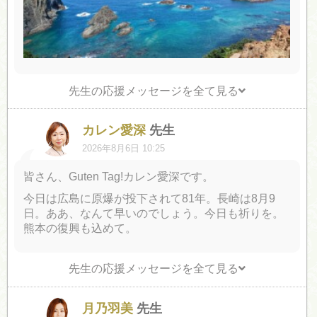
先生の応援メッセージを全て見る
カレン愛深
先生
2026年8月6日 10:25
皆さん、Guten Tag!カレン愛深です。
今日は広島に原爆が投下されて81年。長崎は8月9
日。ああ、なんて早いのでしょう。今日も祈りを。
熊本の復興も込めて。
先生の応援メッセージを全て見る
月乃羽美
先生