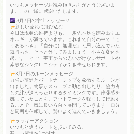
いつもメッセージお読み頂きありがとうございま
す。このご縁に感謝いたします。
8月7日の宇宙メッセージ
新しい流れに飛び込む
今日は現状の維持よりも、一歩先へ足を踏み出すエ
ネルギーが満ちています。これまで自分の中で「こ
うあるべき」「自分には無理だ」と思い込んでいた
気持ちを、そっと外してみましょう。小さな変化を
起こすことで、宇宙からの思いがけないサポートや
素敵なシンクロニシティが引き寄せられます。
8月7日のルーンメッセージ
力強い前進とパートナーシップを象徴するルーンが
出ました。物事がスムーズに動き出したり、協力者
との絆が深まったりするタイミングです。停滞感を
感じていたことも、フットワークを軽くして行動す
ることで一気に良い方向へ展開していきます。自分
と周囲を信頼して、勢いよく進んでいきましょう。
ラッキーアクション
いつもと違うルートを歩いてみる。
新しい習慣を1つ試す