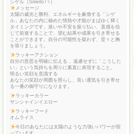
シゲル（Sowilo / ᛋ）
メッセージ
太陽の威光と勝利、エネルギーを象徴する「シゲ
ル」あなたの内に秘めた情熱や才能がまばゆく輝く
タイミングです。迷いや不安を振り払い、直感を信
じて前進することで、望む結果や成果を引き寄せる
ことができます。自分の可能性を疑わず、堂々と胸
を張りましょう。
ラッキーアクション
自分の意思を明確に伝える 、遠慮せずに「こうした
い」という気持ちを周りに素直に表現すること。
明るい笑顔を意識する
あなたの笑顔が周囲を照らし、良い運気を引き寄せ
る一番の御守りになります。
ラッキーカラー
サンシャインイエロー
ラッキーフード
オムライス
今日のあなたには太陽のような力強いパワーが宿
っています。