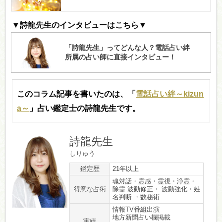
▼詩龍先生のインタビューはこちら▼
このコラム記事を書いたのは、「
電話占い絆～kizun
a～
」占い鑑定士の詩龍先生です。
詩龍先生
しりゅう
鑑定歴
21年以上
魂対話・霊感・霊視・浄霊・
得意な占術
除霊 波動修正・ 波動強化・姓
名判断 ・数秘術
情報TV番組出演
地方新聞占い欄掲載
実績