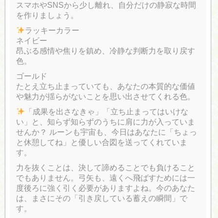
スマホやSNSから少し離れ、自分だけの静寂な時間
を作りましょう。
ラッキーカラー
ネイビー
昂ぶる感情や焦りを鎮め、冷静な判断力を取り戻す
色。
ゴールド
たとえ立ち止まっていても、あなたの本質的な価値
や魅力が揺らがないことを思い出させてくれる色。
「成果を出さなきゃ」「立ち止まってはいけな
い」と、知らず知らずのうちに肩に力が入っていま
せんか？ ルーンも宇宙も、今日はあなたに「ちょっ
と休憩してね」と優しい合図を送ってくれていま
す。
力を抜くことは、決して諦めることでも負けること
でもありません。弓矢も、遠くへ飛ばすためには一
度後ろに強く引く必要がありますよね。今のあなた
は、まさにその「引き戻している蓄えの瞬間」で
す。