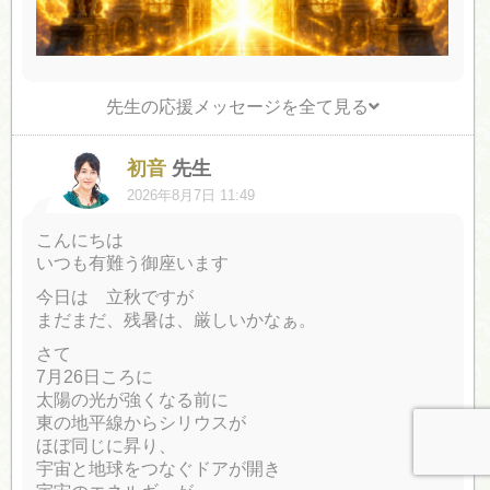
先生の応援メッセージを全て見る
初音
先生
2026年8月7日 11:49
こんにちは
いつも有難う御座います
今日は 立秋ですが
まだまだ、残暑は、厳しいかなぁ。
さて
7月26日ころに
太陽の光が強くなる前に
東の地平線からシリウスが
ほぼ同じに昇り、
宇宙と地球をつなぐドアが開き