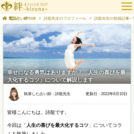
>
>
電話占い絆TOP
詩龍先生のプロフィール
詩龍先生の投稿記事一
幸せになる勇気はありますか？「人生の喜びを最
大化するコツ」について解説します
執筆した占い師：詩龍先生
更新日：2022年6月10日
皆様こんにちは。詩龍です。
今回は「
人生の喜びを最大化するコツ
」についてコラ
ムを執筆しました。