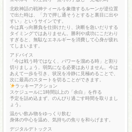
北欧神話の戦神ティールを象徴するルーンが逆位置
で出た時は、「力で押し通そうとすると裏目に出や
すい」というサインです。
今は真っ向勝負を仕掛けたり、決断を急いだりする
タイミングではありません。勝利や成功にこだわり
すぎると、無駄なエネルギーを消費して心身が疲れ
てしまいます。
アドバイス
「今は戦う時ではなく、パワーを溜める時」と割り
切りましょう。弱気になる必要はありません。今は
あえて一歩を引き、状況を冷静に見極めることで、
次に最高のスタートを切ることができます。
ラッキーアクション
スケジュールに1時間以上の「余白」を作る
予定を詰め込まず、のんびり過ごす時間を取りまし
ょう。
温かい飲み物をゆっくり飲む
身体の中心を温め、気持ちの焦りを和らげます。
デジタルデトックス