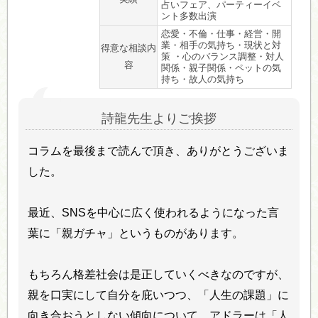
占いフェア、パーティーイベ
ント多数出演
恋愛・不倫・仕事・経営・開
業・相手の気持ち・現状と対
得意な相談内
策 ・心のバランス調整・対人
容
関係・親子関係・ペットの気
持ち・故人の気持ち
詩龍先生よりご挨拶
コラムを最後まで読んで頂き、ありがとうございま
した。
最近、SNSを中心に広く使われるようになった言
葉に「親ガチャ」というものがあります。
もちろん格差社会は是正していくべきなのですが、
親を口実にして自分を庇いつつ、「人生の課題」に
向き合おうとしない傾向について、アドラーは「人