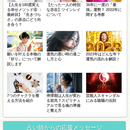
【人生を180度変え
【たった一人の特別
36年に一度の「最
る幸せメソッド④ ：
な存在】ツインレイ
強」運勢？ 2022年に
最終回】「生きづら
について
関する考察
さ」の原点にどう向
き合う？
願いを叶える本物の
運気の悪い時の過ご
2023年はどんな年？
「祈り」について解
し方と心
運気の流れを解説！
説します
7つのチャクラを整
停滞期は人生が変わ
芸能人スキャンダル
える方法を紹介
る前兆？スピリチュ
にみる陰陽の法則
アルで見る魂の準備
と整え方
占い師からの応援メッセージ