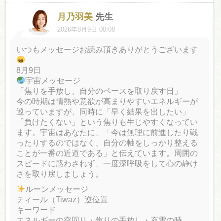
月乃羽美
先生
2026年8月9日 00:08
いつもメッセージお読み頂きありがとうございます
8月9日
宇宙メッセージ
「焦りを手放し、自分のペースを取り戻す日」
今の時期は情熱や意欲が高まりやすいエネルギーが
巡っていますが、同時に「早く結果を出したい」
「負けたくない」という焦りも生じやすくなってい
ます。宇宙はあなたに、「今は無理に前進したり戦
ったりするのではなく、自分の軸をしっかり整える
ことが一番の近道である」と伝えています。周囲の
スピードに惑わされず、一度深呼吸をして心の静け
さを取り戻しましょう。
ルーンメッセージ
ティール（Tiwaz）逆位置
キーワード
エネルギーの空回り・焦りの手放し・充電の時