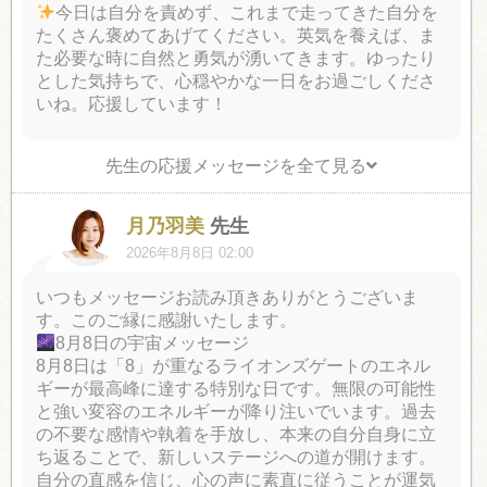
今日は自分を責めず、これまで走ってきた自分を
たくさん褒めてあげてください。英気を養えば、ま
た必要な時に自然と勇気が湧いてきます。ゆったり
とした気持ちで、心穏やかな一日をお過ごしくださ
いね。応援しています！
先生の応援メッセージを全て見る
月乃羽美
先生
2026年8月8日 02:00
いつもメッセージお読み頂きありがとうございま
す。このご縁に感謝いたします。
8月8日の宇宙メッセージ
8月8日は「8」が重なるライオンズゲートのエネル
ギーが最高峰に達する特別な日です。無限の可能性
と強い変容のエネルギーが降り注いでいます。過去
の不要な感情や執着を手放し、本来の自分自身に立
ち返ることで、新しいステージへの道が開けます。
自分の直感を信じ、心の声に素直に従うことが運気