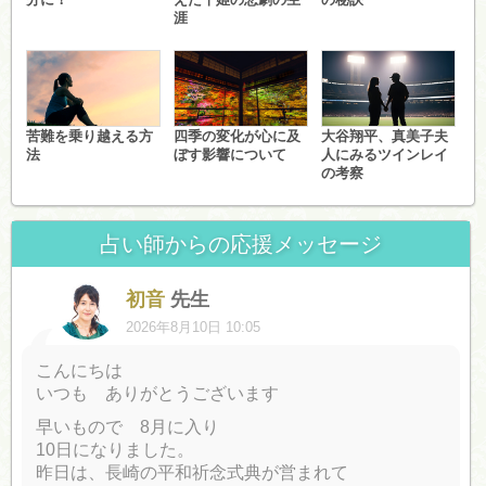
涯
苦難を乗り越える方
四季の変化が心に及
大谷翔平、真美子夫
法
ぼす影響について
人にみるツインレイ
の考察
占い師からの応援メッセージ
初音
先生
2026年8月10日 10:05
こんにちは
いつも ありがとうございます
早いもので 8月に入り
10日になりました。
昨日は、長崎の平和祈念式典が営まれて