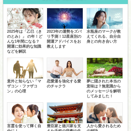
2025年は「乙巳（き
2023年の運勢をズバ
水瓶座のマークが教
のとみ）」 の年！ど
リ予測！12星座別の
えてくれる、自分自
んな1年間になる？
開運アドバイスをお
身との向き合い方
開運に効果的な知識
教えします
などを解説
意外と知らない「マ
恋愛運を強化する愛
夢に隠された本当の
ザコン・ファザコ
のチャクラ
意味は？無意識から
ン」の心理
のメッセージを解明
してみました！
言霊を使って輝く自
豊臣家と徳川家を支
人から愛されるため
分に！
えた千姫の悲劇の生
の秘訣