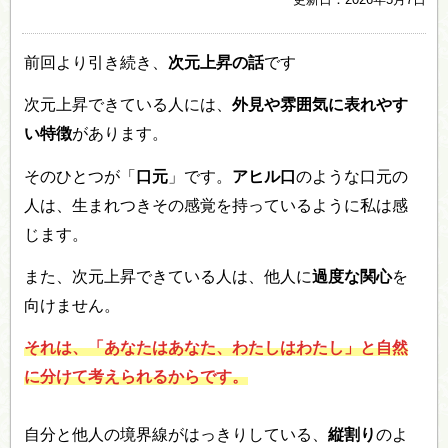
前回より引き続き、
次元上昇の話
です
次元上昇できている人には、
外見や雰囲気に表れやす
い特徴
があります。
そのひとつが「
口元
」です。
アヒル口
のような口元の
人は、生まれつきその感覚を持っているように私は感
じます。
また、次元上昇できている人は、他人に
過度な関心
を
向けません。
それは、「あなたはあなた、わたしはわたし」と自然
に分けて考えられるからです。
自分と他人の境界線がはっきりしている、
縦割り
のよ