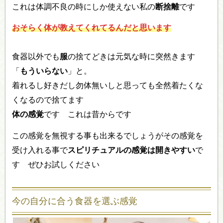
これは体調不良の時にしか使えない私の
断捨離
です
おそらく体が教えてくれてるんだと思います
食器以外でも
服
の捨てどきは元気な時に突然きます
「
もういらない
」と。
着れるし好きだし勿体無いしと思っても全然着たくな
くなるので捨てます
体の感覚
です これは昔からです
この感覚を無視する事も出来るでしょうがその感覚を
受け入れる事で
スピリチュアルの感覚は開きやすい
で
す ぜひお試しください
今の自分に合う食器を選ぶ感覚