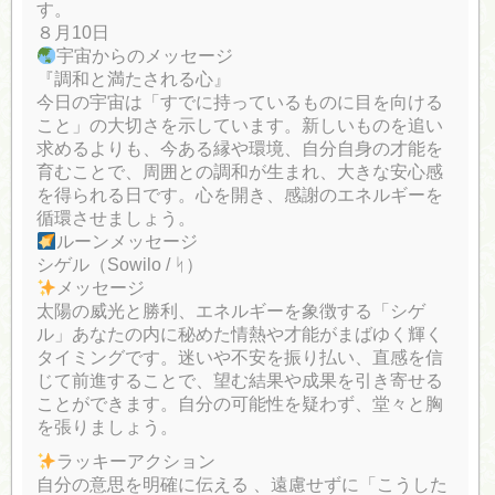
す。
８月10日
宇宙からのメッセージ
『調和と満たされる心』
今日の宇宙は「すでに持っているものに目を向ける
こと」の大切さを示しています。新しいものを追い
求めるよりも、今ある縁や環境、自分自身の才能を
育むことで、周囲との調和が生まれ、大きな安心感
を得られる日です。心を開き、感謝のエネルギーを
循環させましょう。
ルーンメッセージ
シゲル（Sowilo / ᛋ）
メッセージ
太陽の威光と勝利、エネルギーを象徴する「シゲ
ル」あなたの内に秘めた情熱や才能がまばゆく輝く
タイミングです。迷いや不安を振り払い、直感を信
じて前進することで、望む結果や成果を引き寄せる
ことができます。自分の可能性を疑わず、堂々と胸
を張りましょう。
ラッキーアクション
自分の意思を明確に伝える 、遠慮せずに「こうした