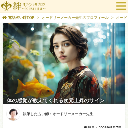
>
>
電話占い絆TOP
オードリーメーカー先生のプロフィール
オード
体の感覚が教えてくれる次元上昇のサイン
執筆した占い師：オードリーメーカー先生
更新日：2026年5月7日