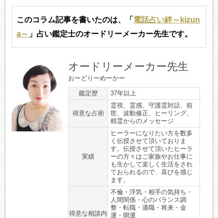
このコラム記事を書いたのは、「
電話占い絆～kizun
a～
」占い鑑定士のオードリーメーカー先生です。
オードリーメーカー先生
おーどりーめーかー
鑑定歴
37年以上
霊視、霊感、守護霊対話、前
得意な占術
世、波動修正、ヒーリング、
精霊からのメッセージ
ヒーラーになりたい方を数多
く伝授させて頂いておりま
す。伝授させて頂いたヒーラ
実績
ーの方々はご家族やお仕事に
も生かして楽しく生活をされ
ておられるので、喜びを感じ
ます。
不倫・浮気・相手の気持ち・
人間関係・心のバランス調
整・転職・適職・将来・金
得意な相談内
運・開運