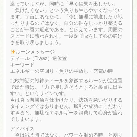
巡っていますが、同時に「早く結果を出したい」
「負けたくない」という焦りも生じやすくなってい
ます。宇宙はあなたに、「今は無理に前進したり戦
ったりするのではなく、自分の軸をしっかり整える
ことが一番の近道である」と伝えています。周囲の
スピードに惑わされず、一度深呼吸をして心の静け
さを取り戻しましょう。
ルーンメッセージ
ティール（Tiwaz）逆位置
キーワード
エネルギーの空回り・焦りの手放し・充電の時
北欧神話の戦神ティールを象徴するルーンが逆位置
で出た時は、「力で押し通そうとすると裏目に出や
すい」というサインです。
今は真っ向勝負を仕掛けたり、決断を急いだりする
タイミングではありません。勝利や成功にこだわり
すぎると、無駄なエネルギーを消費して心身が疲れ
てしまいます。
アドバイス
「今は戦う時ではなく、パワーを溜める時」と割り