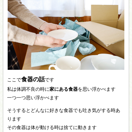
食器の話
ここで
です
私は体調不良の時に
家にある食器
を思い浮かべます
一つ一つ思い浮かべます
そうするとどんなに好きな食器でも吐き気がする時あ
ります
その食器は体が動ける時は捨てに動きます