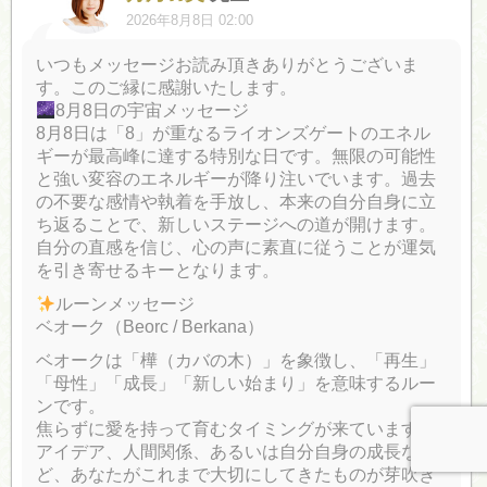
2026年8月8日 02:00
いつもメッセージお読み頂きありがとうございま
す。このご縁に感謝いたします。
8月8日の宇宙メッセージ
8月8日は「8」が重なるライオンズゲートのエネル
ギーが最高峰に達する特別な日です。無限の可能性
と強い変容のエネルギーが降り注いでいます。過去
の不要な感情や執着を手放し、本来の自分自身に立
ち返ることで、新しいステージへの道が開けます。
自分の直感を信じ、心の声に素直に従うことが運気
を引き寄せるキーとなります。
ルーンメッセージ
ベオーク（Beorc / Berkana）
ベオークは「樺（カバの木）」を象徴し、「再生」
「母性」「成長」「新しい始まり」を意味するルー
ンです。
焦らずに愛を持って育むタイミングが来ています。
アイデア、人間関係、あるいは自分自身の成長な
ど、あなたがこれまで大切にしてきたものが芽吹き