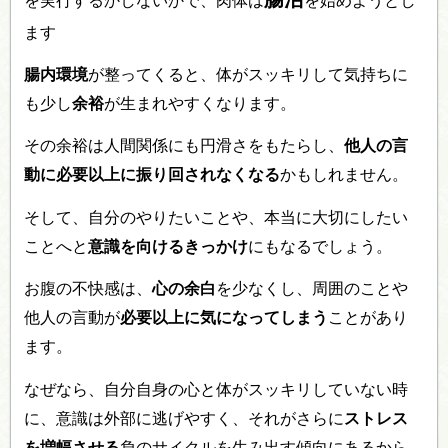
を実行するかしないかで、肉体は
を始めようとし
ます
腸内環境
が整ってくると、体がスッキリして気持ちに
も少し
余裕
が生まれやすくなります。
その余裕は人間関係にも円滑さをもたらし、
他人の言
動に必要以上に振り回されなくなる
かもしれません。
そして、自分のやりたいことや、本当に大切にしたい
ことへと
意識を向けるきっかけ
にもなるでしょう。
お腹の不快感は、
心の余白
を少なくし、周囲のことや
他人の言動が
必要以上に気になってしまう
ことがあり
ます。
なぜなら、自分自身の心と体がスッキリしていない時
に、意識は外部に逃げやすく、それがさらに
ストレス
を増幅させる
負のサイクルを生み出す傾向にあるから