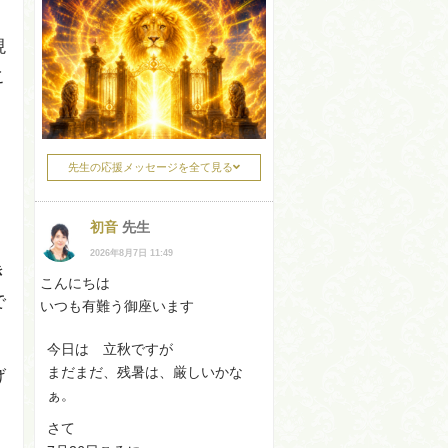
現
こ
先生の応援メッセージを全て見る
」
初音
先生
2026年8月7日 11:49
き
こんにちは
で
いつも有難う御座います
今日は 立秋ですが
まだまだ、残暑は、厳しいかな
げ
ぁ。
さて