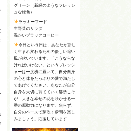
グリーン（新緑のようなフレッシ
し
ュな緑色）
ラッキーフード
生野菜のサラダ
よ
温かいブラックコーヒー
ま
今日という日は、あなたが新し
く生まれ変わるための優しい追い
風が吹いています。「こうならな
」
ければいけない」というプレッシ
ャーは一度横に置いて、自分自身
の心と体をたっぷりの愛で満たし
く
てあげてください。あなたが自分
し
自身を大切に育てていく姿勢こそ
が、大きな幸せの花を咲かせる一
番の原動力になります。焦らず、
自分のペースで芽吹く瞬間を楽し
る
みましょう。応援しています！
っ