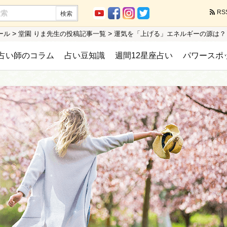
RS
>
>
ール
堂園 りま先生の投稿記事一覧
運気を「上げる」エネルギーの源は？
占い師のコラム
占い豆知識
週間12星座占い
パワースポ