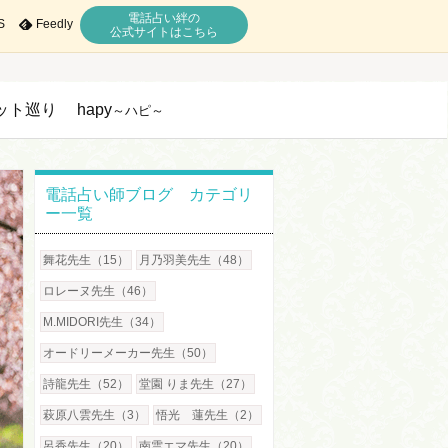
電話占い絆の
S
Feedly
公式サイトはこちら
ット巡り
hapy
～ハピ～
電話占い師ブログ カテゴリ
ー一覧
舞花先生（15）
月乃羽美先生（48）
ロレーヌ先生（46）
M.MIDORI先生（34）
オードリーメーカー先生（50）
詩龍先生（52）
堂園 りま先生（27）
萩原八雲先生（3）
悟光 蓮先生（2）
呂香先生（20）
南雲エマ先生（20）