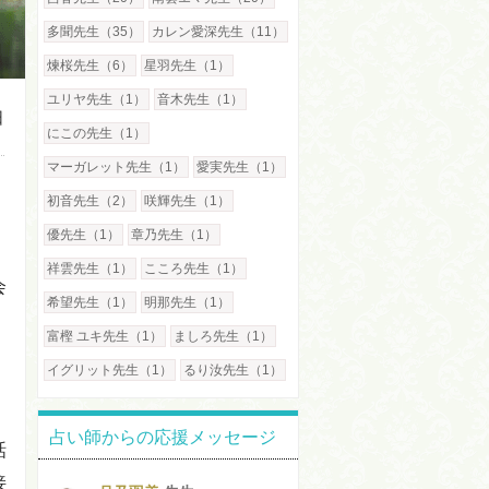
多聞先生（35）
カレン愛深先生（11）
煉桜先生（6）
星羽先生（1）
ユリヤ先生（1）
音木先生（1）
日
にこの先生（1）
マーガレット先生（1）
愛実先生（1）
初音先生（2）
咲輝先生（1）
優先生（1）
章乃先生（1）
祥雲先生（1）
こころ先生（1）
会
希望先生（1）
明那先生（1）
富樫 ユキ先生（1）
ましろ先生（1）
イグリット先生（1）
るり汝先生（1）
占い師からの応援メッセージ
話
接