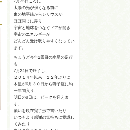
7月26日ころに
太陽の光が強くなる前に
東の地平線からシリウスが
ほぼ同じに昇り、
宇宙と地球をつなぐドアが開き
宇宙のエネルギーが
どんどん受け取りやすくなってい
ます。
ちょうど今年2回目の水星の逆行
も
7月24日で終了し、
２０１４年以来 １２年ぶりに
木星が6月３０日から獅子座に約
一年間入り、
明日の8日は、ピークを迎えま
す。
願いを現在完了形で書いたり
いつもより感謝の気持ちに意識し
てみたり