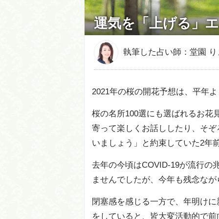
運気を「上げる」
執筆した占い師：堂園 り
2021年の桜の開花予想は、平年
桜の名所100選にも選ばれるお
寄って楽しくお話ししたり、そぞ
いましょう」と約束していた2年
去年の今頃はCOVID-19が流
ませんでしたが、今年も残念なが
閉塞感を感じる一方で、年明けに
をしていると、皆大変活動的で前