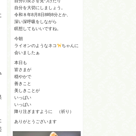
自分の良さを見つけたり
自分を大切にしましょう。
令和８年8月8日8時8分とか、
に
深い深呼吸をしながら
瞑想してもいいですね。
今朝
ライオンのようなネコ
ちゃんに
会いましたぁ
本日も
皆さまが
テ
穏やかで
善きこと
美しきことが
果
いっぱい
いっぱい
降り注ぎますように （祈り）
た
ありがとうございます
起