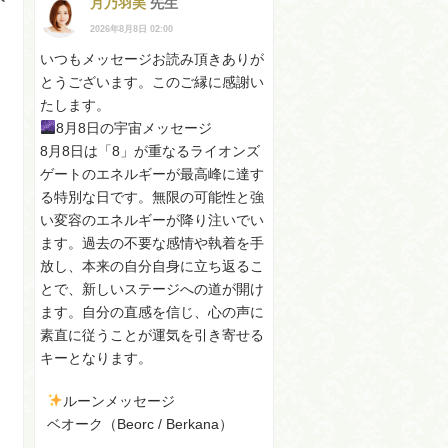
月乃羽美
先生
2026年8月8日 02:00
いつもメッセージお読み頂きありが
とうございます。このご縁に感謝い
たします。
8月8日の宇宙メッセージ
8月8日は「8」が重なるライオンズ
ゲートのエネルギーが最高峰に達す
る特別な日です。無限の可能性と強
い変容のエネルギーが降り注いでい
ます。過去の不要な感情や執着を手
放し、本来の自分自身に立ち返るこ
とで、新しいステージへの道が開け
ます。自分の直感を信じ、心の声に
素直に従うことが運気を引き寄せる
キーとなります。
ルーンメッセージ
ベオーク（Beorc / Berkana）