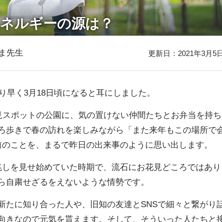
エネルギーの源は？
ま先生
更新日：2021年3月5
より早く3月18日頃になると耳にしました。
花見スポットの公園に、気の置けない仲間たちとお弁当を持ち
ろ歩きで春の訪れを楽しみながら「また来年もこの場所で
前のことを、まるで昨日の出来事のように思い出します。
行の兆しを見せ始めていた時期で、流石にお花見どころではあり
ら自粛せざるをえないような情勢です。
新たに知り合った人や、旧知の友達とSNSで細々と繋がり
向きなので元気を貰えます。そして、そういった人たちと