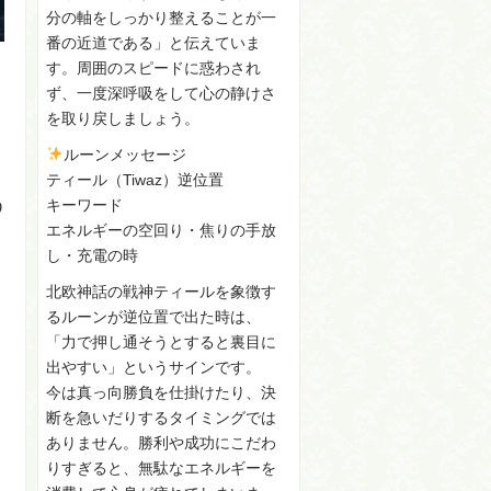
分の軸をしっかり整えることが一
番の近道である」と伝えていま
す。周囲のスピードに惑わされ
ず、一度深呼吸をして心の静けさ
を取り戻しましょう。
ルーンメッセージ
ティール（Tiwaz）逆位置
う
キーワード
エネルギーの空回り・焦りの手放
し・充電の時
北欧神話の戦神ティールを象徴す
るルーンが逆位置で出た時は、
「力で押し通そうとすると裏目に
出やすい」というサインです。
今は真っ向勝負を仕掛けたり、決
断を急いだりするタイミングでは
ありません。勝利や成功にこだわ
りすぎると、無駄なエネルギーを