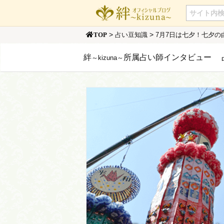
>
>
占い豆知識
7月7日は七夕！七夕
TOP
絆
所属占い師インタビュー
～kizuna～