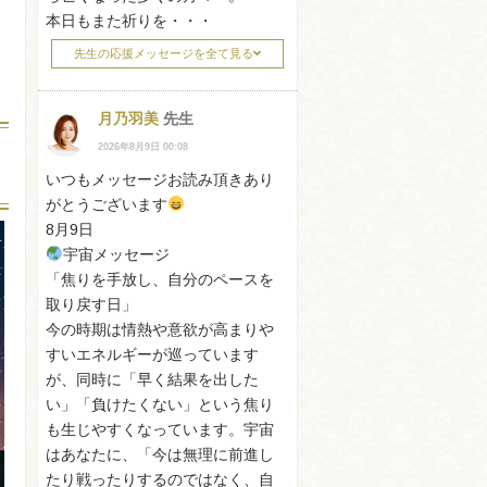
本日もまた祈りを・・・
先生の応援メッセージを全て見る
月乃羽美
先生
2026年8月9日 00:08
いつもメッセージお読み頂きあり
がとうございます
8月9日
宇宙メッセージ
「焦りを手放し、自分のペースを
取り戻す日」
今の時期は情熱や意欲が高まりや
すいエネルギーが巡っています
が、同時に「早く結果を出した
い」「負けたくない」という焦り
も生じやすくなっています。宇宙
はあなたに、「今は無理に前進し
たり戦ったりするのではなく、自