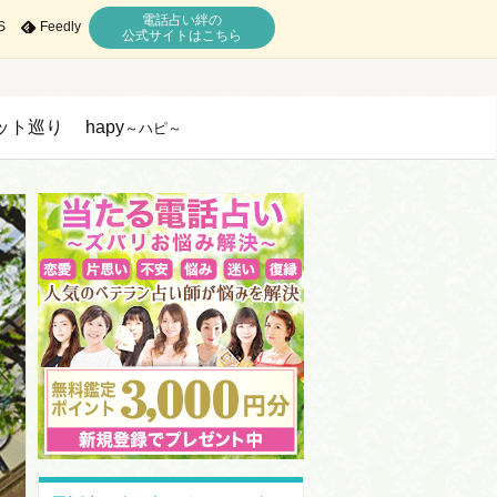
電話占い絆の
S
Feedly
公式サイトはこちら
ット巡り
hapy
～ハピ～