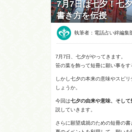
7月7日は七夕！七
書き方を伝授
執筆者：電話占い絆編集
7月7日、七夕がやってきます。
笹の葉を飾って短冊に願い事をす
しかし七夕の本来の意味やスピリ
しょうか。
今回は
七夕の由来や意味、そして
説していきます。
さらに願望成就のための短冊の書
夏のイベントを利用して、願いを