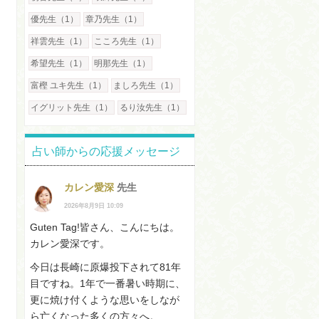
優先生（1）
章乃先生（1）
祥雲先生（1）
こころ先生（1）
希望先生（1）
明那先生（1）
富樫 ユキ先生（1）
ましろ先生（1）
イグリット先生（1）
るり汝先生（1）
占い師からの応援メッセージ
カレン愛深
先生
2026年8月9日 10:09
Guten Tag!皆さん、こんにちは。
カレン愛深です。
今日は長崎に原爆投下されて81年
目ですね。1年で一番暑い時期に、
更に焼け付くような思いをしなが
ら亡くなった多くの方々へ。