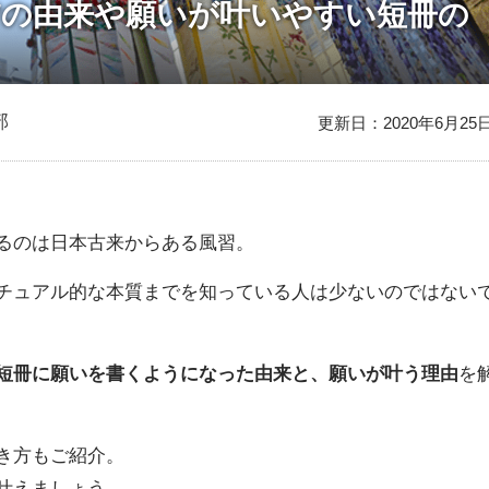
夕の由来や願いが叶いやすい短冊の
部
更新日：2020年6月25
るのは日本古来からある風習。
チュアル的な本質までを知っている人は少ないのではない
短冊に願いを書くようになった由来と、願いが叶う理由
を
き方もご紹介。
叶えましょう。