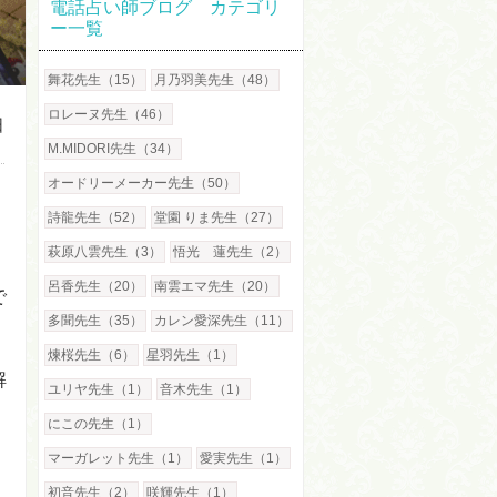
電話占い師ブログ カテゴリ
ー一覧
舞花先生（15）
月乃羽美先生（48）
ロレーヌ先生（46）
日
M.MIDORI先生（34）
オードリーメーカー先生（50）
詩龍先生（52）
堂園 りま先生（27）
萩原八雲先生（3）
悟光 蓮先生（2）
呂香先生（20）
南雲エマ先生（20）
で
多聞先生（35）
カレン愛深先生（11）
煉桜先生（6）
星羽先生（1）
解
ユリヤ先生（1）
音木先生（1）
にこの先生（1）
マーガレット先生（1）
愛実先生（1）
初音先生（2）
咲輝先生（1）