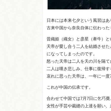
日本には本来七夕という風習はあ
古来中国から奈良自体に伝わった
昔織姫（織女）と彦星（牽牛）と
天帝が愛し合う二人を結婚させた
になってしまったのです。
怒った天帝は二人を天の川を隔て
二人は嘆き悲しみ、仕事に復帰す
哀れに思った天帝は、一年に一度
これが中国の伝承です。
合わせて中国では7月7日に乞巧
女性が手芸や裁縫の上達を願い、