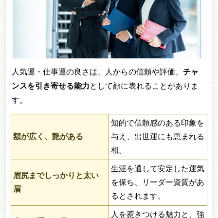
人気運・仕事運の良さは、人からの信頼や評価、
チャ
ンスを引き寄せる能力
として顔に表れることがありま
す。
知的で信頼感のある印象を
額が広く、艶がある
与え、出世運にも恵まれる
相。
生涯を通して安定した運気
眉尻までしっかりと太い
を保ち、リーダー資質があ
眉
るとされます。
人を惹きつける魅力と、強