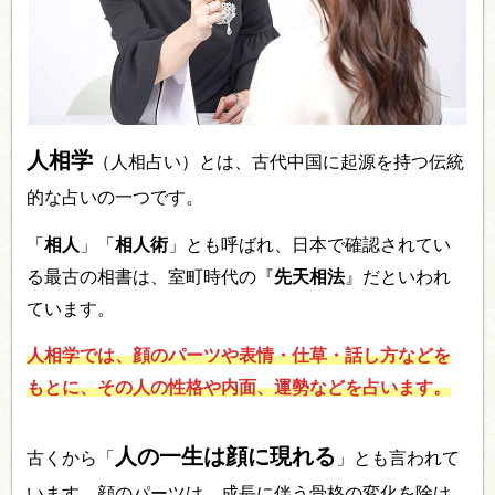
人相学
（人相占い）とは、古代中国に起源を持つ伝統
的な占いの一つです。
「
相人
」「
相人術
」とも呼ばれ、日本で確認されてい
る最古の相書は、室町時代の『
先天相法
』だといわれ
ています。
人相学では、顔のパーツや表情・仕草・話し方などを
もとに、その人の性格や内面、運勢などを占います。
人の一生は顔に現れる
古くから「
」とも言われて
います。顔のパーツは、成長に伴う骨格の変化を除け