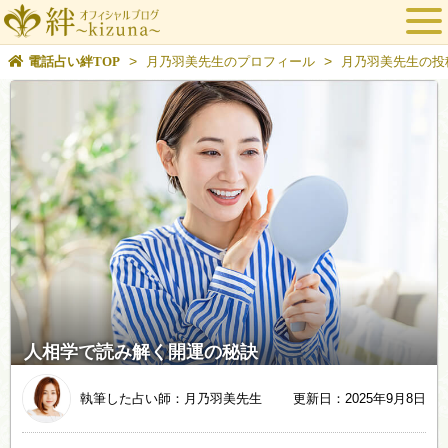
>
>
電話占い絆TOP
月乃羽美先生のプロフィール
月乃羽美先生の投
人相学で読み解く開運の秘訣
執筆した占い師：月乃羽美先生
更新日：2025年9月8日