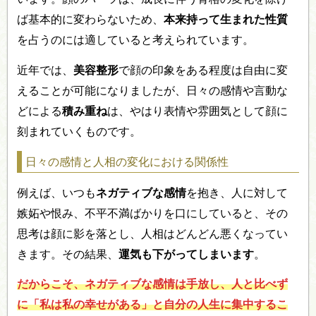
ば基本的に変わらないため、
本来持って生まれた性質
を占うのには適していると考えられています。
近年では、
美容整形
で顔の印象をある程度は自由に変
えることが可能になりましたが、日々の感情や言動な
どによる
積み重ね
は、やはり表情や雰囲気として顔に
刻まれていくものです。
日々の感情と人相の変化における関係性
例えば、いつも
ネガティブな感情
を抱き、人に対して
嫉妬や恨み、不平不満ばかりを口にしていると、その
思考は顔に影を落とし、人相はどんどん悪くなってい
きます。その結果、
運気も下がってしまいます
。
だからこそ、ネガティブな感情は手放し、人と比べず
に「私は私の幸せがある」と自分の人生に集中するこ