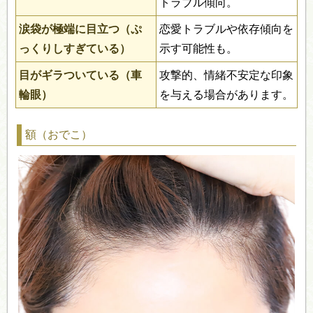
トラブル傾向。
涙袋が極端に目立つ（ぷ
恋愛トラブルや依存傾向を
っくりしすぎている）
示す可能性も。
目がギラついている（車
攻撃的、情緒不安定な印象
輪眼）
を与える場合があります。
額（おでこ）