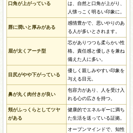
口角が上がっている
は、自然と口角が上がり、
人懐っこく明るい印象に。
感情豊かで、思いやりのあ
唇に潤いと厚みがある
る人が多いとされます。
芯がありつつも柔らかい性
眉が太くアーチ型
格。責任感と優しさを兼ね
備えた人に多い。
優しく親しみやすい印象を
目尻がやや下がっている
与える目元。
包容力があり、人を受け入
鼻が丸く肉付きが良い
れる心の広さを持つ。
頬がふっくらとしてツヤ
健康的でエネルギーに満ち
がある
た生活を送っている証拠。
オープンマインドで、知性