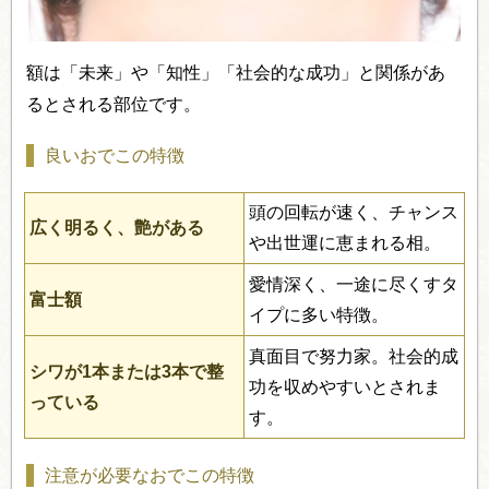
額は「未来」や「知性」「社会的な成功」と関係があ
るとされる部位です。
良いおでこの特徴
頭の回転が速く、チャンス
広く明るく、艶がある
や出世運に恵まれる相。
愛情深く、一途に尽くすタ
富士額
イプに多い特徴。
真面目で努力家。社会的成
シワが1本または3本で整
功を収めやすいとされま
っている
す。
注意が必要なおでこの特徴