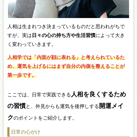
人相は生まれつき決まっているものだと思われがちで
すが、実は
日々の心の持ち方や生活習慣
によって大き
く変わっていきます。
人相学では「内面が顔に表れる」と考えられているた
め、運気を上げるにはまず自分の内側を整えることが
第一歩です。
人相を良くするため
ここでは、日常で実践できる
の習慣
開運メイ
と、外見からも運気を後押しする
ク
のポイントをご紹介します。
日常の心がけ