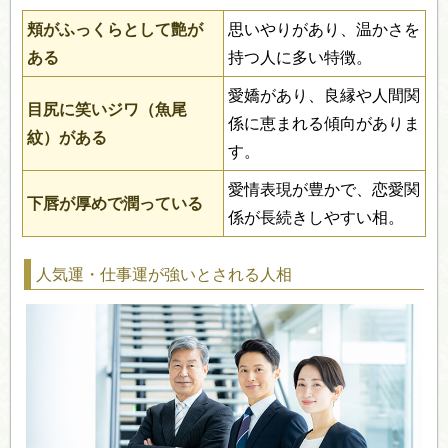
頬がふっくらとして艶が
思いやりがあり、温かさを
ある
持つ人に多い特徴。
愛嬌があり、良縁や人間関
目尻に笑いジワ（魚尾
係に恵まれる傾向がありま
紋）がある
す。
愛情表現が豊かで、恋愛関
下唇が厚めで潤っている
係が長続きしやすい相。
人気運・仕事運が強いとされる人相