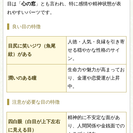
目は「
心の窓
」とも言われ、特に感情や精神状態が表
れやすいパーツです。
良い目の特徴
人徳・人気・良縁を引き寄
目尻に笑いジワ（魚尾
せる穏やかな性格のサイ
紋）がある
ン。
生命力や魅力が高まってお
潤いのある瞳
り、金運や恋愛運が上昇
中。
注意が必要な目の特徴
精神的に不安定な面があ
四白眼（白目が上下左右
り、人間関係や金銭面での
に見える目）