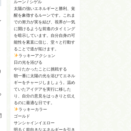
ルーン / シゲル
太陽の強いエネルギーと勝利、覚
醒を象徴するルーンです。これま
し
での努力が実を結び、視界が一気
に開けるような前進のタイミング
を暗示しています。自分自身の可
能性を素直に信じ、堂々と行動す
ることで道が拓けます。
ラッキーアクション
日の光を浴びる
やりたかったことに挑戦する
り
朝一番に太陽の光を浴びてエネル
ギーをチャージしましょう。温め
ていたアイデアを実行に移した
っ
り、自分の意見をはっきりと伝え
るのに最適な日です。
ラッキーカラー
間
ゴールド
サンシャインイエロー
明るく前向きなエネルギーを引き