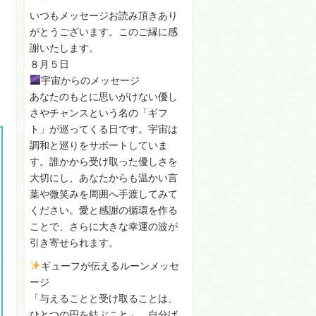
いつもメッセージお読み頂きあり
がとうございます。このご縁に感
謝いたします。
８月５日
宇宙からのメッセージ
あなたのもとに思いがけない優し
さやチャンスという名の「ギフ
ト」が巡ってくる日です。宇宙は
調和と巡りをサポートしていま
す。誰かから受け取った優しさを
大切にし、あなたからも温かい言
葉や微笑みを周囲へ手渡してみて
ください。愛と感謝の循環を作る
ことで、さらに大きな幸運の波が
引き寄せられます。
ギューフが伝えるルーンメッセ
ージ
「与えることと受け取ることは、
ひとつの円を結ぶこと」。自分ば