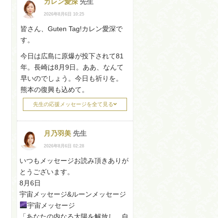
カレン愛深
先生
2026年8月6日 10:25
皆さん、Guten Tag!カレン愛深で
す。
今日は広島に原爆が投下されて81
年。長崎は8月9日。ああ、なんて
早いのでしょう。今日も祈りを。
熊本の復興も込めて。
先生の応援メッセージを全て見る
月乃羽美
先生
2026年8月6日 02:28
いつもメッセージお読み頂きありが
とうございます。
8月6日
宇宙メッセージ&ルーンメッセージ
宇宙メッセージ
「あなたの内なる太陽を解放し、自