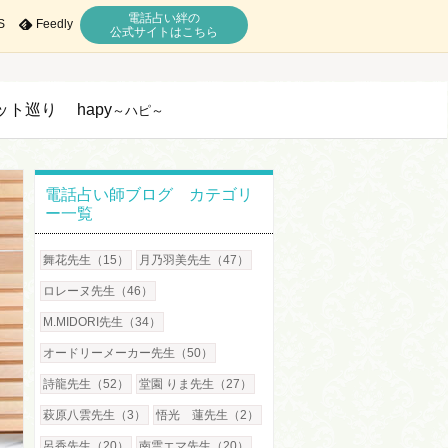
電話占い絆の
S
Feedly
公式サイトはこちら
ット巡り
hapy
～ハピ～
電話占い師ブログ カテゴリ
ー一覧
舞花先生（15）
月乃羽美先生（47）
ロレーヌ先生（46）
M.MIDORI先生（34）
オードリーメーカー先生（50）
詩龍先生（52）
堂園 りま先生（27）
萩原八雲先生（3）
悟光 蓮先生（2）
呂香先生（20）
南雲エマ先生（20）