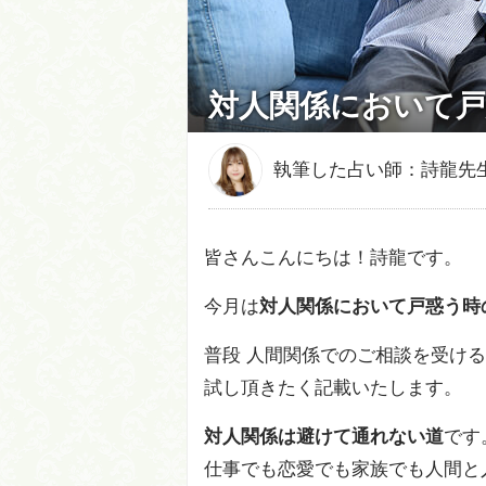
対人関係において戸
執筆した占い師：詩龍先
皆さんこんにちは！詩龍です。
今月は
対人関係において戸惑う時
普段 人間関係でのご相談を受け
試し頂きたく記載いたします。
対人関係は避けて通れない道
です
仕事でも恋愛でも家族でも人間と