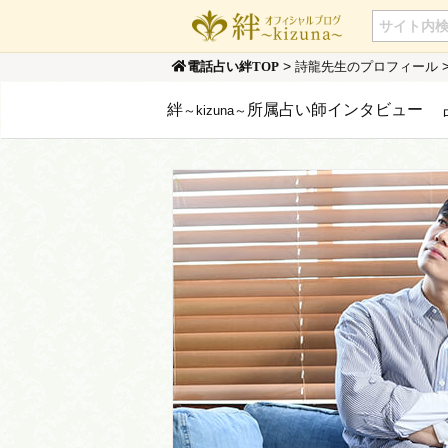
>
詩龍先生のプロフィール
電話占い絆TOP
絆
所属占い師インタビュー
～kizuna～