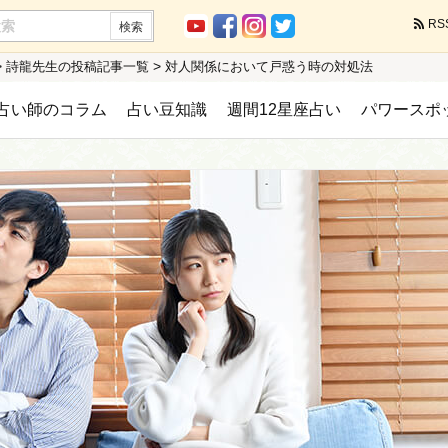
RS
>
>
詩龍先生の投稿記事一覧
対人関係において戸惑う時の対処法
占い師のコラム
占い豆知識
週間12星座占い
パワースポ