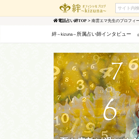
>
南雲エマ先生のプロフィ
電話占い絆TOP
絆
所属占い師インタビュー
～kizuna～