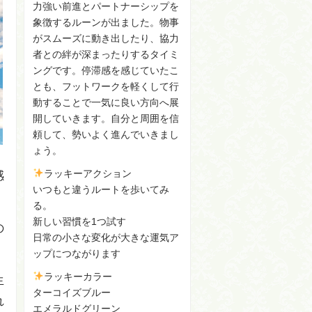
力強い前進とパートナーシップを
象徴するルーンが出ました。物事
がスムーズに動き出したり、協力
者との絆が深まったりするタイミ
ングです。停滞感を感じていたこ
とも、フットワークを軽くして行
動することで一気に良い方向へ展
開していきます。自分と周囲を信
頼して、勢いよく進んでいきまし
ょう。
ラッキーアクション
感
いつもと違うルートを歩いてみ
る。
新しい習慣を1つ試す
の
日常の小さな変化が大きな運気ア
ップにつながります
ラッキーカラー
生
ターコイズブルー
れ
エメラルドグリーン