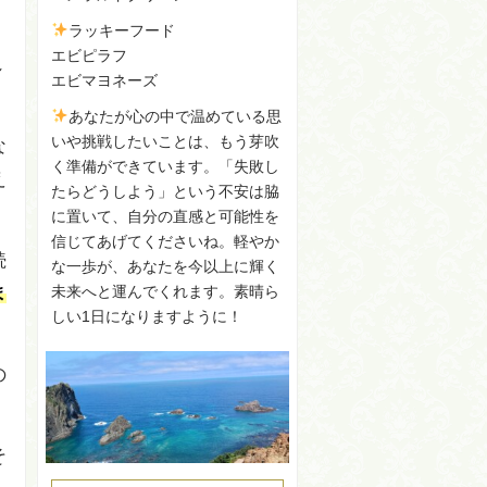
ラッキーフード
エビピラフ
れ
エビマヨネーズ
あなたが心の中で温めている思
いや挑戦したいことは、もう芽吹
な
く準備ができています。「失敗し
え
たらどうしよう」という不安は脇
に置いて、自分の直感と可能性を
信じてあげてくださいね。軽やか
続
な一歩が、あなたを今以上に輝く
未来へと運んでくれます。素晴ら
ま
しい1日になりますように！
の
そ