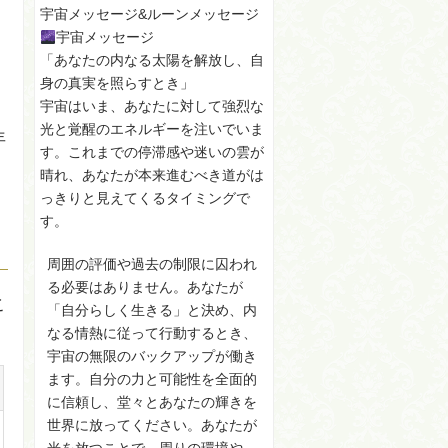
宇宙メッセージ&ルーンメッセージ
宇宙メッセージ
「あなたの内なる太陽を解放し、自
」
身の真実を照らすとき」
宇宙はいま、あなたに対して強烈な
光と覚醒のエネルギーを注いでいま
年
す。これまでの停滞感や迷いの雲が
晴れ、あなたが本来進むべき道がは
っきりと見えてくるタイミングで
す。
周囲の評価や過去の制限に囚われ
る必要はありません。あなたが
こ
「自分らしく生きる」と決め、内
なる情熱に従って行動するとき、
宇宙の無限のバックアップが働き
ます。自分の力と可能性を全面的
に信頼し、堂々とあなたの輝きを
世界に放ってください。あなたが