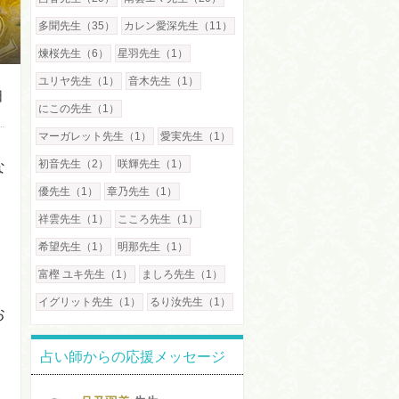
多聞先生（35）
カレン愛深先生（11）
煉桜先生（6）
星羽先生（1）
ユリヤ先生（1）
音木先生（1）
日
にこの先生（1）
マーガレット先生（1）
愛実先生（1）
初音先生（2）
咲輝先生（1）
な
優先生（1）
章乃先生（1）
祥雲先生（1）
こころ先生（1）
希望先生（1）
明那先生（1）
富樫 ユキ先生（1）
ましろ先生（1）
イグリット先生（1）
るり汝先生（1）
お
占い師からの応援メッセージ