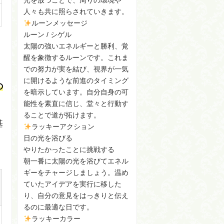
光を放つことで、周りの環境や
人々も共に照らされていきます。
ルーンメッセージ
ルーン / シゲル
太陽の強いエネルギーと勝利、覚
醒を象徴するルーンです。これま
での努力が実を結び、視界が一気
に開けるような前進のタイミング
の
を暗示しています。自分自身の可
能性を素直に信じ、堂々と行動す
ることで道が拓けます。
基
ラッキーアクション
日の光を浴びる
やりたかったことに挑戦する
朝一番に太陽の光を浴びてエネル
ギーをチャージしましょう。温め
ていたアイデアを実行に移した
り、自分の意見をはっきりと伝え
るのに最適な日です。
ラッキーカラー