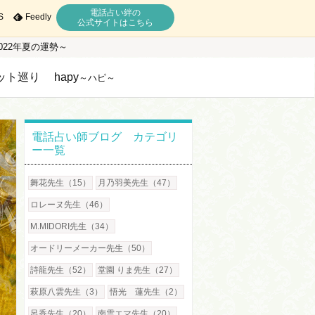
電話占い絆の
S
Feedly
公式サイトはこちら
22年夏の運勢～
ット巡り
hapy
～ハピ～
電話占い師ブログ カテゴリ
ー一覧
舞花先生（15）
月乃羽美先生（47）
ロレーヌ先生（46）
M.MIDORI先生（34）
オードリーメーカー先生（50）
詩龍先生（52）
堂園 りま先生（27）
萩原八雲先生（3）
悟光 蓮先生（2）
呂香先生（20）
南雲エマ先生（20）