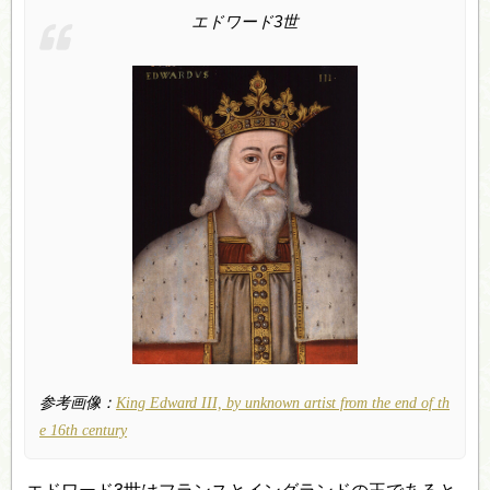
エドワード3世
参考画像：
King Edward III, by unknown artist from the end of th
e 16th century