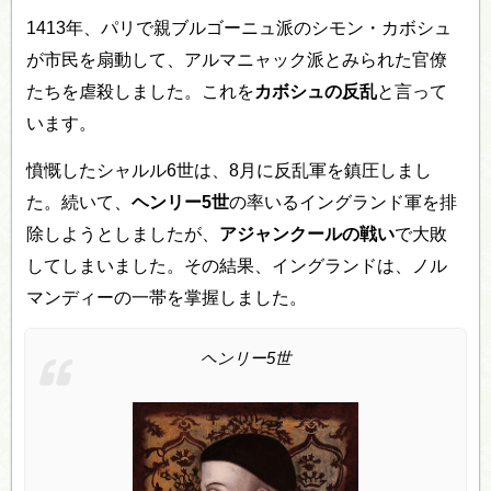
1413年、パリで親ブルゴーニュ派のシモン・カボシュ
が市民を扇動して、アルマニャック派とみられた官僚
たちを虐殺しました。これを
カボシュの反乱
と言って
います。
憤慨したシャルル6世は、8月に反乱軍を鎮圧しまし
た。続いて、
ヘンリー5世
の率いるイングランド軍を排
除しようとしましたが、
アジャンクールの戦い
で大敗
してしまいました。その結果、イングランドは、ノル
マンディーの一帯を掌握しました。
ヘンリー5世