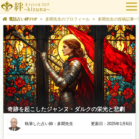
>
>
電話占い絆TOP
多聞先生のプロフィール
多聞先生の投稿記事一
奇跡を起こしたジャンヌ・ダルクの栄光と悲劇
執筆した占い師：多聞先生
更新日：2025年1月6日