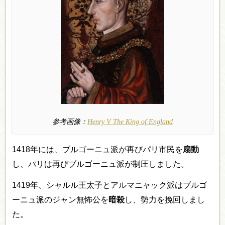
参考画像：
Henry V The King of England
1418年には、ブルゴーニュ派が再びパリ市民を
扇動
し、パリは再びブルゴーニュ派が制圧しました。
1419年、シャルル王太子とアルマニャック派はブルゴ
ーニュ派のジャン無怖公を
暗殺
し、勢力を挽回しまし
た。