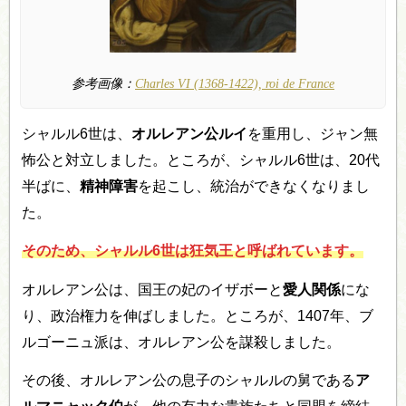
参考画像：
Charles VI (1368-1422), roi de France
シャルル6世は、
オルレアン公ルイ
を重用し、ジャン無
怖公と対立しました。ところが、シャルル6世は、20代
半ばに、
精神障害
を起こし、統治ができなくなりまし
た。
そのため、シャルル6世は
狂気王
と呼ばれています。
オルレアン公は、国王の妃のイザボーと
愛人関係
にな
り、政治権力を伸ばしました。ところが、1407年、ブ
ルゴーニュ派は、オルレアン公を謀殺しました。
その後、オルレアン公の息子のシャルルの舅である
ア