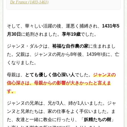
De France (1403-1461)
そして、華々しい活躍の後、運悪く捕縛され、
1431年5
月30日
に処刑されました。
享年19歳
でした。
ジャンヌ・ダルクは、
裕福な自作農の家
に生まれまし
た。父親は、ジャンヌの死から8年後、1439年頃に、亡
くなりました。
母親は、
とても優しく信心深い人
でした。
ジャンヌの
信心深さは、母親からの影響が大きかったと言えま
す。
ジャンヌの兄弟は、兄が3人、姉が1人いました。ジャ
ンヌと兄弟たちは、家の仕事をよく手伝いました。ま
た、友達と一緒に教会に行ったり、「
妖精たちの樹
」