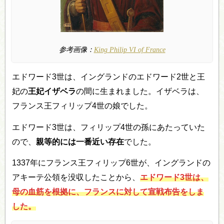
参考画像：
King Philip VI of France
エドワード3世は、イングランドのエドワード2世と王
妃の
王妃イザベラ
の間に生まれました。イザベラは、
フランス王フィリップ4世の娘でした。
エドワード3世は、フィリップ4世の孫にあたっていた
ので、
親等的には一番近い存在
でした。
1337年にフランス王フィリップ6世が、イングランドの
アキーテ公領を没収したことから、
エドワード3世は、
母の血筋を根拠に、フランスに対して宣戦布告をしま
した。