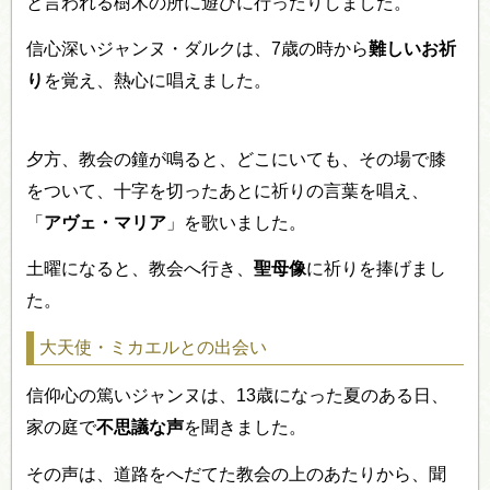
と言われる樹木の所に遊びに行ったりしました。
信心深いジャンヌ・ダルクは、7歳の時から
難しいお祈
り
を覚え、熱心に唱えました。
夕方、教会の鐘が鳴ると、どこにいても、その場で膝
をついて、十字を切ったあとに祈りの言葉を唱え、
「
アヴェ・マリア
」を歌いました。
土曜になると、教会へ行き、
聖母像
に祈りを捧げまし
た。
大天使・ミカエルとの出会い
信仰心の篤いジャンヌは、13歳になった夏のある日、
家の庭で
不思議な声
を聞きました。
その声は、道路をへだてた教会の上のあたりから、聞