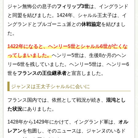
ジャン無怖公の息子の
フィリップ3世
は、イングランド
と同盟を結びました。1424年、シャルル王太子は、イ
ングランドとブルゴーニュ派との
休戦協定
を結びまし
た。
1422年になると、ヘンリー5世とシャルル6世が亡くな
ってしまいました。
ヘンリー5世は、生後8か月のヘン
リー6世を残していました。ヘンリー5世は、ヘンリー6
世を
フランスの王位継承者
と宣言しました。
ジャンヌは王太子シャルルに会いに
フランス国内では、依然として戦況が続き、
混沌とし
た状況
にありました。
1428年から1429年にかけて、イングランド軍は、
オル
レアン
を包囲し、そのニュースは、ジャンヌのいるド