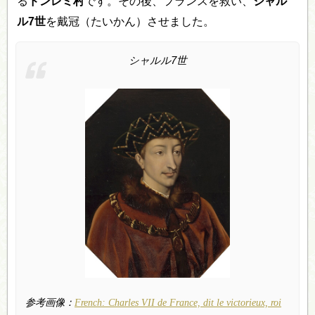
る
ドンレミ村
です。その後、フランスを救い、
シャル
ル7世
を戴冠（たいかん）させました。
シャルル7世
参考画像：
French: Charles VII de France, dit le victorieux, roi