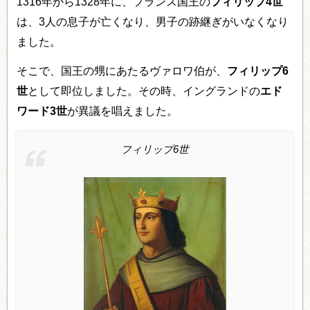
1316年から1328年に、フランス国王の
フィリップ4世
は、3人の息子が亡くなり、男子の跡継ぎがいなくなり
ました。
そこで、国王の甥にあたるヴァロワ伯が、
フィリップ6
世
として即位しました。その時、イングランドの
エド
ワード3世
が異議を唱えました。
フィリップ6世