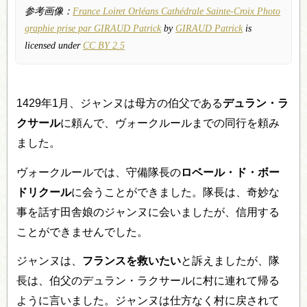
参考画像：
France Loiret Orléans Cathédrale Sainte-Croix Photo
graphie prise par GIRAUD Patrick
by
GIRAUD Patrick
is
licensed under
CC BY 2.5
1429年1月、ジャンヌは母方の伯父である
デュラン・ラ
クサール
に頼んで、ヴォークルールまでの同行を頼み
ました。
ヴォークルールでは、守備隊長の
ロベール・ド・ボー
ドリクール
に会うことができました。隊長は、奇妙な
事を話す田舎娘のジャンヌに会いましたが、信用する
ことができませんでした。
ジャンヌは、
フランスを救いたい
と訴えましたが、隊
長は、伯父のデュラン・ラクサールに村に連れて帰る
ように言いました。ジャンヌは仕方なく村に戻されて