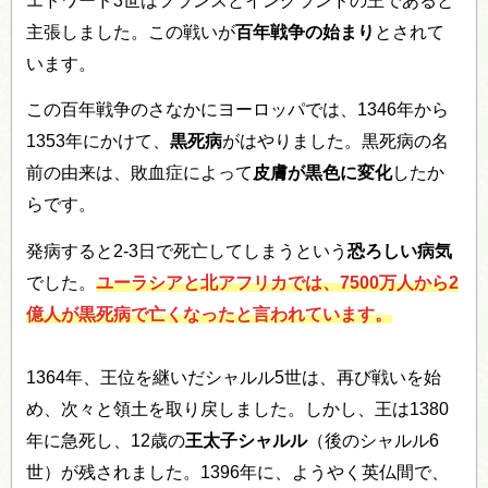
エドワード3世はフランスとイングランドの王であると
主張しました。この戦いが
百年戦争の始まり
とされて
います。
この百年戦争のさなかにヨーロッパでは、1346年から
1353年にかけて、
黒死病
がはやりました。黒死病の名
前の由来は、敗血症によって
皮膚が黒色に変化
したか
らです。
発病すると2-3日で死亡してしまうという
恐ろしい病気
でした。
ユーラシアと北アフリカでは、7500万人から2
億人が黒死病で亡くなったと言われています。
1364年、王位を継いだシャルル5世は、再び戦いを始
め、次々と領土を取り戻しました。しかし、王は1380
年に急死し、12歳の
王太子シャルル
（後のシャルル6
世）が残されました。1396年に、ようやく英仏間で、