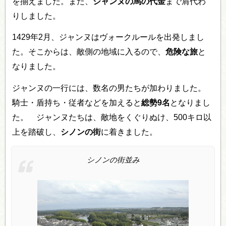
を揃えました。また、
ジャンヌの馬の代金
まで肩代わ
りしました。
1429年2月、ジャンヌはヴォークルールを出発しまし
た。そこからは、敵側の地域に入るので、
危険な旅
と
なりました。
ジャンヌの一行には、数名の男たちが加わりました。
騎士・盾持ち・従者などを加えると
総勢9名
となりまし
た。 ジャンヌたちは、敵地をくぐりぬけ、500キロ以
上を踏破し、
シノンの街
に着きました。
シノンの街並み