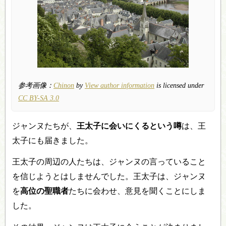
参考画像：
Chinon
by
View author information
is licensed under
CC BY-SA 3.0
ジャンヌたちが、
王太子に会いにくるという噂
は、王
太子にも届きました。
王太子の周辺の人たちは、ジャンヌの言っていること
を信じようとはしませんでした。王太子は、ジャンヌ
を
高位の聖職者
たちに会わせ、意見を聞くことにしま
した。