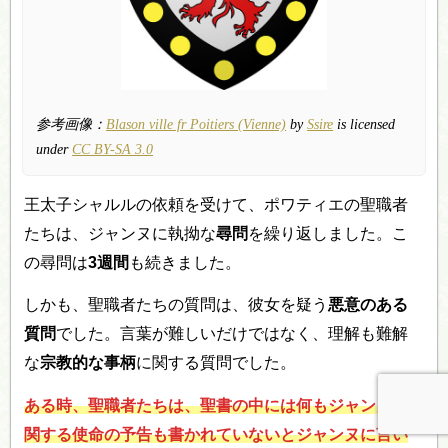
参考画像：
Blason ville fr Poitiers (Vienne)
by
Ssire
is licensed
under
CC BY-SA 3.0
王太子シャルルの依頼を受けて、ポワティエの聖職者
たちは、ジャンヌに執拗な
尋問
を繰り返しました。こ
の尋問は
3週間
も続きました。
しかも、聖職者たちの質問は、彼女を疑う
悪意のある
質問
でした。言葉が難しいだけではなく、理解も難解
な
宗教的な事柄
に関する質問でした。
ある時、聖職者たちは、聖書の中には何もジャンヌに
関する使命の予告も書かれていないとジャンヌに言い