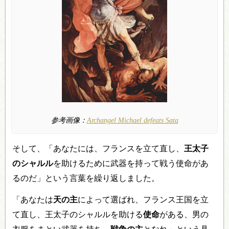
参考画像：
Archangel Michael defeats Sata
そして、「あなたには、フランスを立て直し、
王太子
のシャルル
を助けるために武器を持って戦う使命があ
るのだ」という言葉を繰り返しました。
「あなたは
天の主
によって選ばれ、フランス王国を立
て直し、王太子のシャルルを助ける
使命
がある、男の