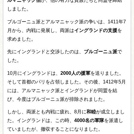
ルマニャック伯
が、他の有力な貴族たちと同盟を締結
しました。
ブルゴーニュ派とアルマニャック派の争いは、1411年7
月から、内戦に発展し、両派は
イングランドの支援
を
求めました。
先にイングランドと交渉したのは、
ブルゴーニュ派
で
した。
10月にイングランドは、
2000人の援軍
を送りました。
そして首都のパリを占領しました。その後、1412年5月
には、アルマニャック派とイングランドが同盟を結
び、今度はブルゴーニュ派が排除されました。
しかし、両派とも内戦に疲れ、8月に
和睦
が成立しまし
た。イングランドは、この時、
4000名の軍隊
を派遣し
ていましたが、撤収することになりました。