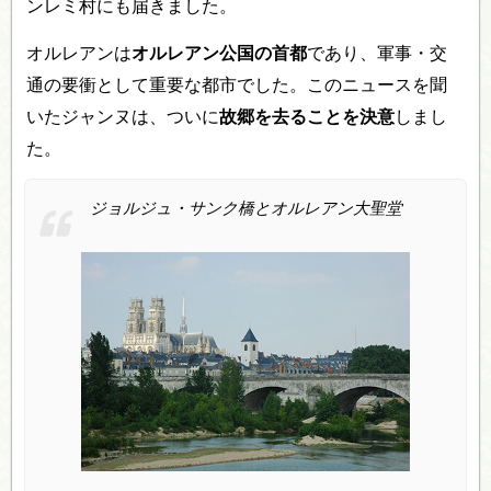
ンレミ村にも届きました。
オルレアンは
オルレアン公国の首都
であり、軍事・交
通の要衝として重要な都市でした。このニュースを聞
いたジャンヌは、ついに
故郷を去ることを決意
しまし
た。
ジョルジュ・サンク橋とオルレアン大聖堂