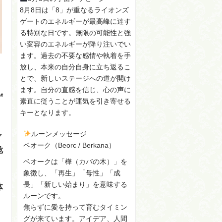
8月8日は「8」が重なるライオンズ
ゲートのエネルギーが最高峰に達す
る特別な日です。無限の可能性と強
い変容のエネルギーが降り注いでい
ます。過去の不要な感情や執着を手
放し、本来の自分自身に立ち返るこ
とで、新しいステージへの道が開け
ます。自分の直感を信じ、心の声に
ず
素直に従うことが運気を引き寄せる
キーとなります。
ルーンメッセージ
ャ
ベオーク（Beorc / Berkana）
危
ベオークは「樺（カバの木）」を
象徴し、「再生」「母性」「成
長」「新しい始まり」を意味する
体
ルーンです。
焦らずに愛を持って育むタイミン
グが来ています。アイデア、人間