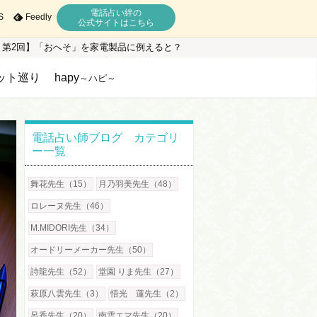
電話占い絆の
S
Feedly
公式サイトはこちら
・第2回】「おへそ」を家電製品に例えると？
ット巡り
hapy
～ハピ～
電話占い師ブログ カテゴリ
ー一覧
舞花先生（15）
月乃羽美先生（48）
ロレーヌ先生（46）
M.MIDORI先生（34）
オードリーメーカー先生（50）
詩龍先生（52）
堂園 りま先生（27）
萩原八雲先生（3）
悟光 蓮先生（2）
呂香先生（20）
南雲エマ先生（20）