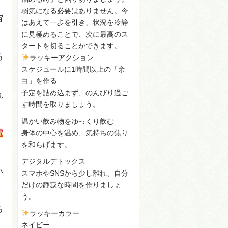
弱気になる必要はありません。今
宙
はあえて一歩を引き、状況を冷静
。
に見極めることで、次に最高のス
タートを切ることができます。
る
ラッキーアクション
スケジュールに1時間以上の「余
白」を作る
予定を詰め込まず、のんびり過ご
れ
す時間を取りましょう。
温かい飲み物をゆっくり飲む
電
身体の中心を温め、気持ちの焦り
を和らげます。
デジタルデトックス
い
スマホやSNSから少し離れ、自分
だけの静寂な時間を作りましょ
う。
る
ラッキーカラー
ネイビー