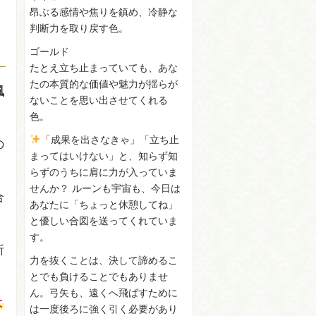
昂ぶる感情や焦りを鎮め、冷静な
判断力を取り戻す色。
ゴールド
たとえ立ち止まっていても、あな
たの本質的な価値や魅力が揺らが
風
ないことを思い出させてくれる
色。
「成果を出さなきゃ」「立ち止
の
まってはいけない」と、知らず知
らずのうちに肩に力が入っていま
せんか？ ルーンも宇宙も、今日は
合
あなたに「ちょっと休憩してね」
と優しい合図を送ってくれていま
す。
所
力を抜くことは、決して諦めるこ
とでも負けることでもありませ
ん。弓矢も、遠くへ飛ばすために
よ
は一度後ろに強く引く必要があり