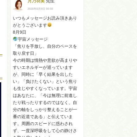
月乃羽美
先生
2026年8月9日 00:08
いつもメッセージお読み頂きあり
がとうございます
8月9日
宇宙メッセージ
「焦りを手放し、自分のペースを
取り戻す日」
今の時期は情熱や意欲が高まりや
すいエネルギーが巡っています
が、同時に「早く結果を出した
い」「負けたくない」という焦り
も生じやすくなっています。宇宙
はあなたに、「今は無理に前進し
たり戦ったりするのではなく、自
分の軸をしっかり整えることが一
番の近道である」と伝えていま
す。周囲のスピードに惑わされ
ず、一度深呼吸をして心の静けさ