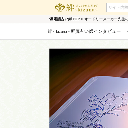
>
オードリーメーカー先生
電話占い絆TOP
絆
所属占い師インタビュー
～kizuna～