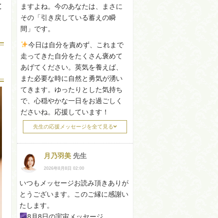
と
ますよね。今のあなたは、まさに
その「引き戻している蓄えの瞬
間」です。
今日は自分を責めず、これまで
走ってきた自分をたくさん褒めて
あげてください。英気を養えば、
また必要な時に自然と勇気が湧い
てきます。ゆったりとした気持ち
で、心穏やかな一日をお過ごしく
ださいね。応援しています！
先生の応援メッセージを全て見る
月乃羽美
先生
2026年8月8日 02:00
いつもメッセージお読み頂きありが
とうございます。このご縁に感謝い
たします。
8月8日の宇宙メッセージ