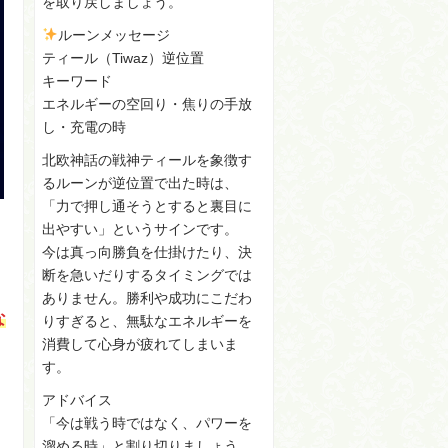
を取り戻しましょう。
ルーンメッセージ
ティール（Tiwaz）逆位置
キーワード
エネルギーの空回り・焦りの手放
し・充電の時
北欧神話の戦神ティールを象徴す
るルーンが逆位置で出た時は、
「力で押し通そうとすると裏目に
出やすい」というサインです。
今は真っ向勝負を仕掛けたり、決
断を急いだりするタイミングでは
ありません。勝利や成功にこだわ
な
りすぎると、無駄なエネルギーを
消費して心身が疲れてしまいま
す。
アドバイス
「今は戦う時ではなく、パワーを
溜める時」と割り切りましょう。