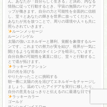
ん。あなたが「自分らしく生きる」と決め、内なる
情熱に従って行動するとき、宇宙の無限のバックア
ップが働きます。自分の力と可能性を全面的に信頼
し、堂々とあなたの輝きを世界に放ってください。
あなたが光を放つことで、周りの環境や人々も共に
照らされていきます。
ルーンメッセージ
ルーン / シゲル
太陽の強いエネルギーと勝利、覚醒を象徴するルー
ンです。これまでの努力が実を結び、視界が一気に
開けるような前進のタイミングを暗示しています。
自分自身の可能性を素直に信じ、堂々と行動するこ
とで道が拓けます。
ラッキーアクション
日の光を浴びる
やりたかったことに挑戦する
朝一番に太陽の光を浴びてエネルギーをチャージし
ましょう。温めていたアイデアを実行に移したり、
自分の意見をはっきりと伝えるのに最適な日です。
ラッキーカラー
ゴールド
サンシャインイエロー