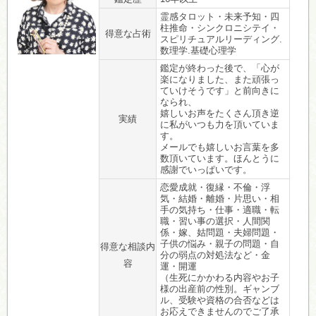
霊感タロット・未来予知・四
柱推命・シンクロニシテイ・
得意な占術
スピリチュアルリーディング.
数理学.基礎心理学
鑑定が終わった後で、「心が
楽になりました、また頑張っ
ていけそうです」と前向きに
なられ、
嬉しいお声をたくさん頂き逆
実績
に私がいつも力を頂いていま
す。
メールでも嬉しいお言葉を多
数頂いています。ほんとうに
感謝でいっぱいです。
恋愛成就・復縁・不倫・浮
気・結婚・離婚・片思い・相
手の気持ち・仕事・適職・転
職・習い事の選択・人間関
係・嫁、姑問題・夫婦問題・
子供の悩み・親子の問題・自
得意な相談内
分の弱点の対処法など・金
容
運・開運
（生死にかかわる内容やお子
様の出産前の性別。ギャンブ
ル、受験や資格の合否などは
お応えできませんのでご了承