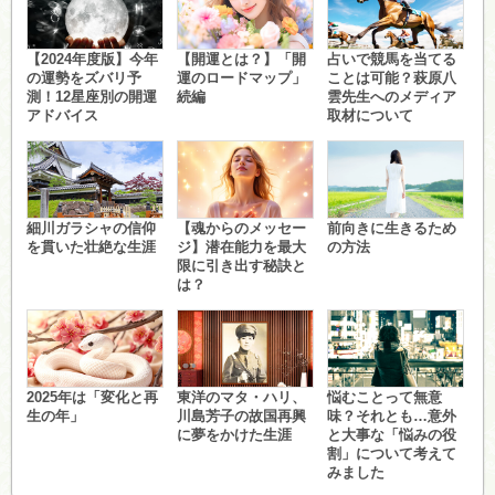
【2024年度版】今年
【開運とは？】「開
占いで競馬を当てる
の運勢をズバリ予
運のロードマップ」
ことは可能？萩原八
測！12星座別の開運
続編
雲先生へのメディア
アドバイス
取材について
細川ガラシャの信仰
【魂からのメッセー
前向きに生きるため
を貫いた壮絶な生涯
ジ】潜在能力を最大
の方法
限に引き出す秘訣と
は？
2025年は「変化と再
東洋のマタ・ハリ、
悩むことって無意
生の年」
川島芳子の故国再興
味？それとも…意外
に夢をかけた生涯
と大事な「悩みの役
割」について考えて
みました